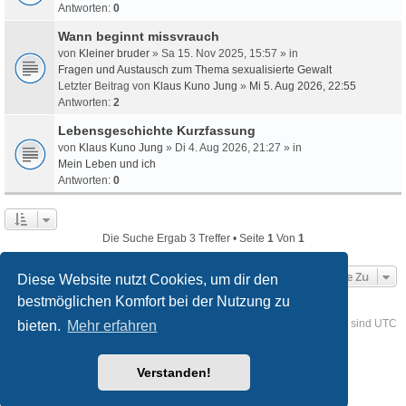
Antworten:
0
Wann beginnt missvrauch
von
Kleiner bruder
» Sa 15. Nov 2025, 15:57 » in
Fragen und Austausch zum Thema sexualisierte Gewalt
Letzter Beitrag von
Klaus Kuno Jung
»
Mi 5. Aug 2026, 22:55
Antworten:
2
Lebensgeschichte Kurzfassung
von
Klaus Kuno Jung
» Di 4. Aug 2026, 21:27 » in
Mein Leben und ich
Antworten:
0
Die Suche Ergab 3 Treffer • Seite
1
Von
1
Gehe Zu
Diese Website nutzt Cookies, um dir den
bestmöglichen Komfort bei der Nutzung zu
Foren-Übersicht
Kontakt
Alle Cookies löschen
Alle Zeiten sind
UTC
bieten.
Mehr erfahren
Powered by
phpBB
® Forum Software © phpBB Limited
Verstanden!
Deutsche Übersetzung durch
phpBB.de
Style
we_universal
created by INVENTEA & v12mike
Datenschutz
Nutzungsbedingungen