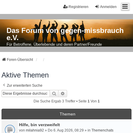
Registrieren
Anmelden
Das Forum von gegen-missbrauch
e.V.
Für Betroffene, Überlebende und deren Partner/Freunde
Foren-Übersicht
Aktive Themen
Zur erweiterten Suche
Suche
Erweiterte Suche
Die Suche Ergab 3 Treffer • Seite
1
Von
1
Themen
Hilfe, bin verzweifelt
von
milahnia92
» Do 6. Aug 2026, 08:29 » in
Themenchats