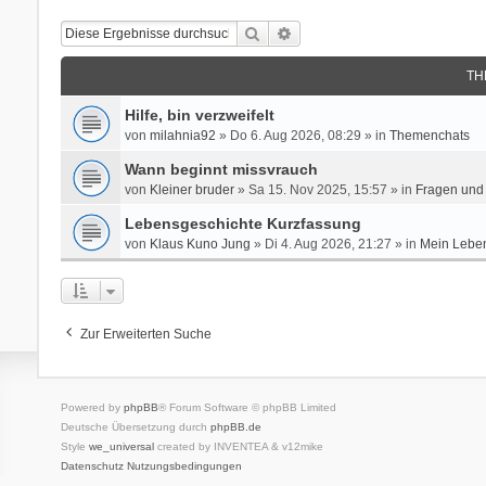
Suche
Erweiterte Suche
TH
Hilfe, bin verzweifelt
von
milahnia92
» Do 6. Aug 2026, 08:29 » in
Themenchats
Wann beginnt missvrauch
von
Kleiner bruder
» Sa 15. Nov 2025, 15:57 » in
Fragen und 
Lebensgeschichte Kurzfassung
von
Klaus Kuno Jung
» Di 4. Aug 2026, 21:27 » in
Mein Leben
Zur Erweiterten Suche
Powered by
phpBB
® Forum Software © phpBB Limited
Deutsche Übersetzung durch
phpBB.de
Style
we_universal
created by INVENTEA & v12mike
Datenschutz
Nutzungsbedingungen