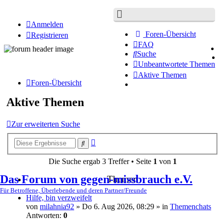
Anmelden
Foren-Übersicht
Registrieren
FAQ
Suche
Unbeantwortete Themen
Aktive Themen
Foren-Übersicht
Aktive Themen
Zur erweiterten Suche
Erweiterte
Suche
Suche
Die Suche ergab 3 Treffer • Seite
1
von
1
Das Forum von gegen-missbrauch e.V.
Themen
Für Betroffene, Überlebende und deren Partner/Freunde
Hilfe, bin verzweifelt
von
milahnia92
» Do 6. Aug 2026, 08:29 » in
Themenchats
Antworten:
0