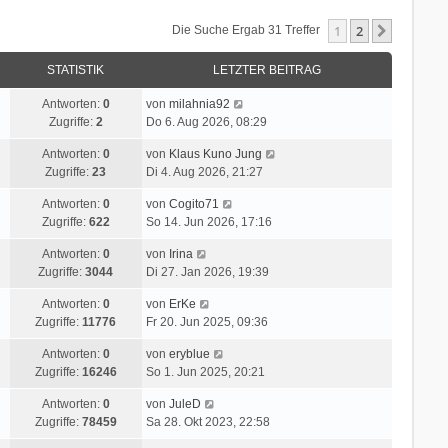
1
2
Nächste
Die Suche Ergab 31 Treffer
STATISTIK
LETZTER BEITRAG
Antworten:
0
von
milahnia92
Zugriffe:
2
Do 6. Aug 2026, 08:29
Antworten:
0
von
Klaus Kuno Jung
Zugriffe:
23
Di 4. Aug 2026, 21:27
Antworten:
0
von
Cogito71
Zugriffe:
622
So 14. Jun 2026, 17:16
Antworten:
0
von
Irina
Zugriffe:
3044
Di 27. Jan 2026, 19:39
Antworten:
0
von
ErKe
Zugriffe:
11776
Fr 20. Jun 2025, 09:36
Antworten:
0
von
eryblue
Zugriffe:
16246
So 1. Jun 2025, 20:21
Antworten:
0
von
JuleD
Zugriffe:
78459
Sa 28. Okt 2023, 22:58