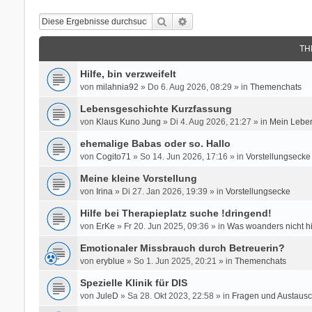
Suche
Erweiterte Suche
TH
Hilfe, bin verzweifelt
von
milahnia92
» Do 6. Aug 2026, 08:29 » in
Themenchats
Lebensgeschichte Kurzfassung
von
Klaus Kuno Jung
» Di 4. Aug 2026, 21:27 » in
Mein Leben
ehemalige Babas oder so. Hallo
von
Cogito71
» So 14. Jun 2026, 17:16 » in
Vorstellungsecke
Meine kleine Vorstellung
von
Irina
» Di 27. Jan 2026, 19:39 » in
Vorstellungsecke
Hilfe bei Therapieplatz suche !dringend!
von
ErKe
» Fr 20. Jun 2025, 09:36 » in
Was woanders nicht h
Emotionaler Missbrauch durch Betreuerin?
von
eryblue
» So 1. Jun 2025, 20:21 » in
Themenchats
Spezielle Klinik für DIS
von
JuleD
» Sa 28. Okt 2023, 22:58 » in
Fragen und Austausc