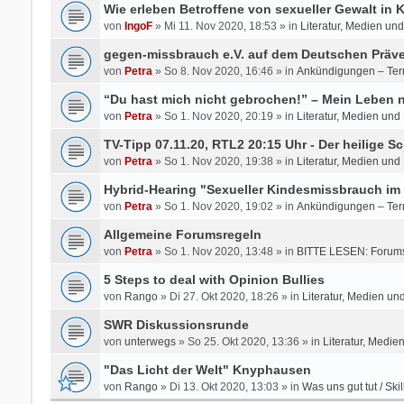
Wie erleben Betroffene von sexueller Gewalt in
von
IngoF
» Mi 11. Nov 2020, 18:53 » in
Literatur, Medien un
gegen-missbrauch e.V. auf dem Deutschen Präve
von
Petra
» So 8. Nov 2020, 16:46 » in
Ankündigungen – Ter
“Du hast mich nicht gebrochen!” – Mein Leben
von
Petra
» So 1. Nov 2020, 20:19 » in
Literatur, Medien und
TV-Tipp 07.11.20, RTL2 20:15 Uhr - Der heilige Sc
von
Petra
» So 1. Nov 2020, 19:38 » in
Literatur, Medien und
Hybrid-Hearing "Sexueller Kindesmissbrauch im 
von
Petra
» So 1. Nov 2020, 19:02 » in
Ankündigungen – Ter
Allgemeine Forumsregeln
von
Petra
» So 1. Nov 2020, 13:48 » in
BITTE LESEN: Forums
5 Steps to deal with Opinion Bullies
von
Rango
» Di 27. Okt 2020, 18:26 » in
Literatur, Medien un
SWR Diskussionsrunde
von
unterwegs
» So 25. Okt 2020, 13:36 » in
Literatur, Medie
"Das Licht der Welt" Knyphausen
von
Rango
» Di 13. Okt 2020, 13:03 » in
Was uns gut tut / Skil