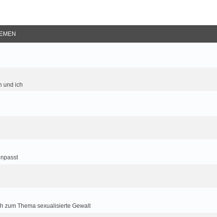
EMEN
 und ich
inpasst
h zum Thema sexualisierte Gewalt