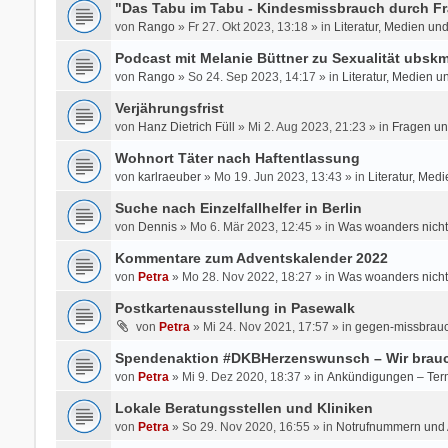
"Das Tabu im Tabu - Kindesmissbrauch durch Fr
von
Rango
» Fr 27. Okt 2023, 13:18 » in
Literatur, Medien un
Podcast mit Melanie Büttner zu Sexualität ubsk
von
Rango
» So 24. Sep 2023, 14:17 » in
Literatur, Medien u
Verjährungsfrist
von
Hanz Dietrich Füll
» Mi 2. Aug 2023, 21:23 » in
Fragen un
Wohnort Täter nach Haftentlassung
von
karlraeuber
» Mo 19. Jun 2023, 13:43 » in
Literatur, Med
Suche nach Einzelfallhelfer in Berlin
von
Dennis
» Mo 6. Mär 2023, 12:45 » in
Was woanders nicht
Kommentare zum Adventskalender 2022
von
Petra
» Mo 28. Nov 2022, 18:27 » in
Was woanders nicht
Postkartenausstellung in Pasewalk
von
Petra
» Mi 24. Nov 2021, 17:57 » in
gegen-missbrauc
Spendenaktion #DKBHerzenswunsch – Wir brauc
von
Petra
» Mi 9. Dez 2020, 18:37 » in
Ankündigungen – Ter
Lokale Beratungsstellen und Kliniken
von
Petra
» So 29. Nov 2020, 16:55 » in
Notrufnummern und A