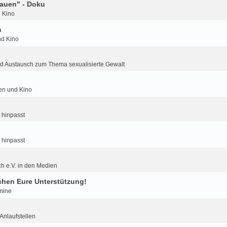
auen" - Doku
d Kino
m
nd Kino
d Austausch zum Thema sexualisierte Gewalt
ien und Kino
 hinpasst
 hinpasst
h e.V. in den Medien
hen Eure Unterstützung!
mine
nlaufstellen