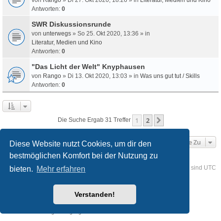
Antworten:
0
SWR Diskussionsrunde
von
unterwegs
» So 25. Okt 2020, 13:36 » in
Literatur, Medien und Kino
Antworten:
0
"Das Licht der Welt" Knyphausen
von
Rango
» Di 13. Okt 2020, 13:03 » in
Was uns gut tut / Skills
Antworten:
0
1
2
Nächste
Die Suche Ergab 31 Treffer
Gehe Zu
Diese Website nutzt Cookies, um dir den
bestmöglichen Komfort bei der Nutzung zu
Foren-Übersicht
Kontakt
Alle Cookies löschen
Alle Zeiten sind
UTC
bieten.
Mehr erfahren
Powered by
phpBB
® Forum Software © phpBB Limited
Verstanden!
Deutsche Übersetzung durch
phpBB.de
Style
we_universal
created by INVENTEA & v12mike
Datenschutz
Nutzungsbedingungen