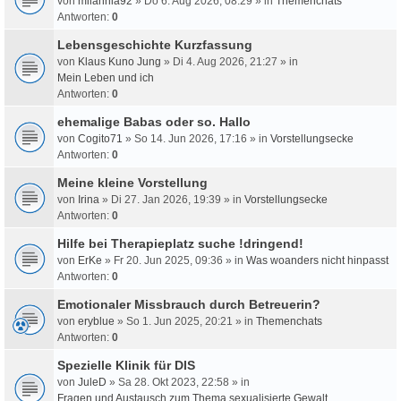
von
milahnia92
» Do 6. Aug 2026, 08:29 » in
Themenchats
Antworten:
0
Lebensgeschichte Kurzfassung
von
Klaus Kuno Jung
» Di 4. Aug 2026, 21:27 » in
Mein Leben und ich
Antworten:
0
ehemalige Babas oder so. Hallo
von
Cogito71
» So 14. Jun 2026, 17:16 » in
Vorstellungsecke
Antworten:
0
Meine kleine Vorstellung
von
Irina
» Di 27. Jan 2026, 19:39 » in
Vorstellungsecke
Antworten:
0
Hilfe bei Therapieplatz suche !dringend!
von
ErKe
» Fr 20. Jun 2025, 09:36 » in
Was woanders nicht hinpasst
Antworten:
0
Emotionaler Missbrauch durch Betreuerin?
von
eryblue
» So 1. Jun 2025, 20:21 » in
Themenchats
Antworten:
0
Spezielle Klinik für DIS
von
JuleD
» Sa 28. Okt 2023, 22:58 » in
Fragen und Austausch zum Thema sexualisierte Gewalt