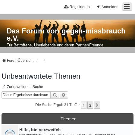
Registrieren
Anmelden
Das Forum von gegen-missbrauch
e.V.
Für Betroffene, Überlebende und deren Partner/Freunde
Foren-Übersicht
Unbeantwortete Themen
Zur erweiterten Suche
Suche
Erweiterte Suche
1
2
Nächste
Die Suche Ergab 31 Treffer
Themen
Hilfe, bin verzweifelt