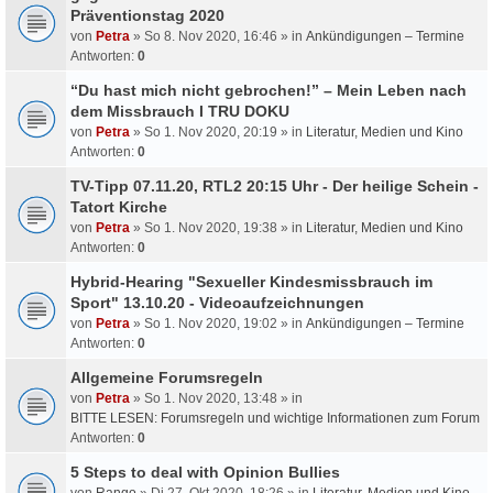
Präventionstag 2020
von
Petra
» So 8. Nov 2020, 16:46 » in
Ankündigungen – Termine
Antworten:
0
“Du hast mich nicht gebrochen!” – Mein Leben nach
dem Missbrauch I TRU DOKU
von
Petra
» So 1. Nov 2020, 20:19 » in
Literatur, Medien und Kino
Antworten:
0
TV-Tipp 07.11.20, RTL2 20:15 Uhr - Der heilige Schein -
Tatort Kirche
von
Petra
» So 1. Nov 2020, 19:38 » in
Literatur, Medien und Kino
Antworten:
0
Hybrid-Hearing "Sexueller Kindesmissbrauch im
Sport" 13.10.20 - Videoaufzeichnungen
von
Petra
» So 1. Nov 2020, 19:02 » in
Ankündigungen – Termine
Antworten:
0
Allgemeine Forumsregeln
von
Petra
» So 1. Nov 2020, 13:48 » in
BITTE LESEN: Forumsregeln und wichtige Informationen zum Forum
Antworten:
0
5 Steps to deal with Opinion Bullies
von
Rango
» Di 27. Okt 2020, 18:26 » in
Literatur, Medien und Kino