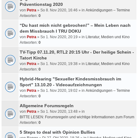
Präventionstag 2020
von
Petra
» So 8. Nov 2020, 16:46 » in
Ankündigungen – Termine
Antworten:
0
“Du hast mich nicht gebrochen!” – Mein Leben nach
dem Missbrauch I TRU DOKU
von
Petra
» So 1. Nov 2020, 20:19 » in
Literatur, Medien und Kino
Antworten:
0
TV-Tipp 07.11.20, RTL2 20:15 Uhr - Der heilige Schein -
Tatort Kirche
von
Petra
» So 1. Nov 2020, 19:38 » in
Literatur, Medien und Kino
Antworten:
0
Hybrid-Hearing "Sexueller Kindesmissbrauch im
Sport" 13.10.20 - Videoaufzeichnungen
von
Petra
» So 1. Nov 2020, 19:02 » in
Ankündigungen – Termine
Antworten:
0
Allgemeine Forumsregeln
von
Petra
» So 1. Nov 2020, 13:48 » in
BITTE LESEN: Forumsregeln und wichtige Informationen zum Forum
Antworten:
0
5 Steps to deal with Opinion Bullies
von
Rango
» Di 27. Okt 2020, 18:26 » in
Literatur, Medien und Kino