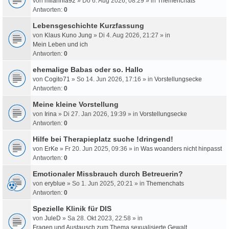
von
milahnia92
» Do 6. Aug 2026, 08:29 » in
Themenchats
Antworten:
0
Lebensgeschichte Kurzfassung
von
Klaus Kuno Jung
» Di 4. Aug 2026, 21:27 » in
Mein Leben und ich
Antworten:
0
ehemalige Babas oder so. Hallo
von
Cogito71
» So 14. Jun 2026, 17:16 » in
Vorstellungsecke
Antworten:
0
Meine kleine Vorstellung
von
Irina
» Di 27. Jan 2026, 19:39 » in
Vorstellungsecke
Antworten:
0
Hilfe bei Therapieplatz suche !dringend!
von
ErKe
» Fr 20. Jun 2025, 09:36 » in
Was woanders nicht hinpasst
Antworten:
0
Emotionaler Missbrauch durch Betreuerin?
von
eryblue
» So 1. Jun 2025, 20:21 » in
Themenchats
Antworten:
0
Spezielle Klinik für DIS
von
JuleD
» Sa 28. Okt 2023, 22:58 » in
Fragen und Austausch zum Thema sexualisierte Gewalt