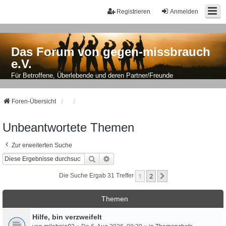
Registrieren
Anmelden
Das Forum von gegen-missbrauch
e.V.
Für Betroffene, Überlebende und deren Partner/Freunde
Foren-Übersicht
Unbeantwortete Themen
Zur erweiterten Suche
Suche
Erweiterte Suche
1
2
Nächste
Die Suche Ergab 31 Treffer
Themen
Hilfe, bin verzweifelt