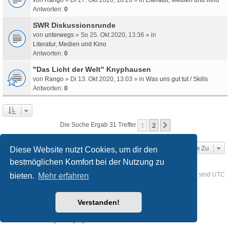
Antworten:
0
SWR Diskussionsrunde
von
unterwegs
» So 25. Okt 2020, 13:36 » in
Literatur, Medien und Kino
Antworten:
0
"Das Licht der Welt" Knyphausen
von
Rango
» Di 13. Okt 2020, 13:03 » in
Was uns gut tut / Skills
Antworten:
0
1
2
Nächste
Die Suche Ergab 31 Treffer
Gehe Zu
Diese Website nutzt Cookies, um dir den
bestmöglichen Komfort bei der Nutzung zu
Foren-Übersicht
Kontakt
Alle Cookies löschen
Alle Zeiten sind
UTC
bieten.
Mehr erfahren
Powered by
phpBB
® Forum Software © phpBB Limited
Verstanden!
Deutsche Übersetzung durch
phpBB.de
Style
we_universal
created by INVENTEA & v12mike
Datenschutz
Nutzungsbedingungen