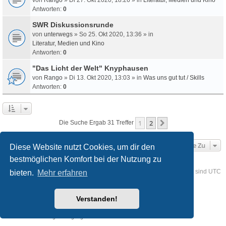
Antworten:
0
SWR Diskussionsrunde
von
unterwegs
» So 25. Okt 2020, 13:36 » in
Literatur, Medien und Kino
Antworten:
0
"Das Licht der Welt" Knyphausen
von
Rango
» Di 13. Okt 2020, 13:03 » in
Was uns gut tut / Skills
Antworten:
0
1
2
Nächste
Die Suche Ergab 31 Treffer
Gehe Zu
Diese Website nutzt Cookies, um dir den
bestmöglichen Komfort bei der Nutzung zu
Foren-Übersicht
Kontakt
Alle Cookies löschen
Alle Zeiten sind
UTC
bieten.
Mehr erfahren
Powered by
phpBB
® Forum Software © phpBB Limited
Verstanden!
Deutsche Übersetzung durch
phpBB.de
Style
we_universal
created by INVENTEA & v12mike
Datenschutz
Nutzungsbedingungen