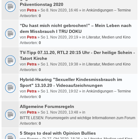
Präventionstag 2020
von
Petra
» So 8. Nov 2020, 16:46 » in
Ankündigungen – Termine
Antworten:
0
“Du hast mich nicht gebrochen!” – Mein Leben nach
dem Missbrauch I TRU DOKU
von
Petra
» So 1. Nov 2020, 20:19 » in
Literatur, Medien und Kino
Antworten:
0
TV-Tipp 07.11.20, RTL2 20:15 Uhr - Der heilige Schein -
Tatort Kirche
von
Petra
» So 1. Nov 2020, 19:38 » in
Literatur, Medien und Kino
Antworten:
0
Hybrid-Hearing "Sexueller Kindesmissbrauch im
Sport" 13.10.20 - Videoaufzeichnungen
von
Petra
» So 1. Nov 2020, 19:02 » in
Ankündigungen – Termine
Antworten:
0
Allgemeine Forumsregeln
von
Petra
» So 1. Nov 2020, 13:48 » in
BITTE LESEN: Forumsregeln und wichtige Informationen zum Forum
Antworten:
0
5 Steps to deal with Opinion Bullies
von
Rango
» Di 27. Okt 2020, 18:26 » in
Literatur, Medien und Kino