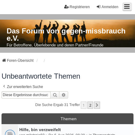
Registrieren
Anmelden
Das Forum von gegen-missbrauch
e.V.
Für Betroffene, Überlebende und deren Partner/Freunde
Foren-Übersicht
Unbeantwortete Themen
Zur erweiterten Suche
Suche
Erweiterte Suche
1
2
Nächste
Die Suche Ergab 31 Treffer
Themen
Hilfe, bin verzweifelt