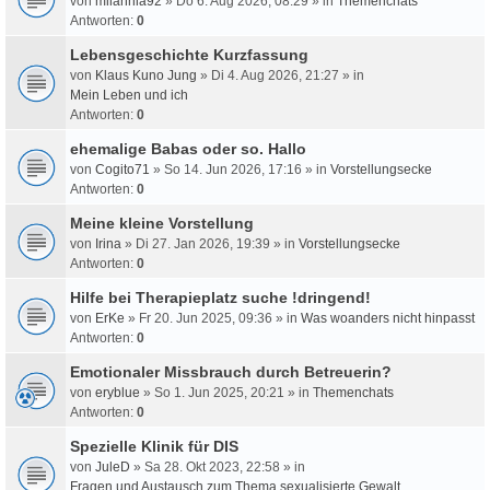
von
milahnia92
» Do 6. Aug 2026, 08:29 » in
Themenchats
Antworten:
0
Lebensgeschichte Kurzfassung
von
Klaus Kuno Jung
» Di 4. Aug 2026, 21:27 » in
Mein Leben und ich
Antworten:
0
ehemalige Babas oder so. Hallo
von
Cogito71
» So 14. Jun 2026, 17:16 » in
Vorstellungsecke
Antworten:
0
Meine kleine Vorstellung
von
Irina
» Di 27. Jan 2026, 19:39 » in
Vorstellungsecke
Antworten:
0
Hilfe bei Therapieplatz suche !dringend!
von
ErKe
» Fr 20. Jun 2025, 09:36 » in
Was woanders nicht hinpasst
Antworten:
0
Emotionaler Missbrauch durch Betreuerin?
von
eryblue
» So 1. Jun 2025, 20:21 » in
Themenchats
Antworten:
0
Spezielle Klinik für DIS
von
JuleD
» Sa 28. Okt 2023, 22:58 » in
Fragen und Austausch zum Thema sexualisierte Gewalt