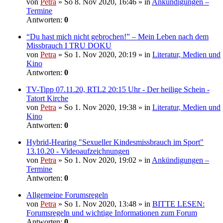
von
Petra
» So 8. Nov 2020, 16:46 » in
Ankündigungen –
Termine
Antworten:
0
“Du hast mich nicht gebrochen!” – Mein Leben nach dem
Missbrauch I TRU DOKU
von
Petra
» So 1. Nov 2020, 20:19 » in
Literatur, Medien und
Kino
Antworten:
0
TV-Tipp 07.11.20, RTL2 20:15 Uhr - Der heilige Schein -
Tatort Kirche
von
Petra
» So 1. Nov 2020, 19:38 » in
Literatur, Medien und
Kino
Antworten:
0
Hybrid-Hearing "Sexueller Kindesmissbrauch im Sport"
13.10.20 - Videoaufzeichnungen
von
Petra
» So 1. Nov 2020, 19:02 » in
Ankündigungen –
Termine
Antworten:
0
Allgemeine Forumsregeln
von
Petra
» So 1. Nov 2020, 13:48 » in
BITTE LESEN:
Forumsregeln und wichtige Informationen zum Forum
Antworten:
0