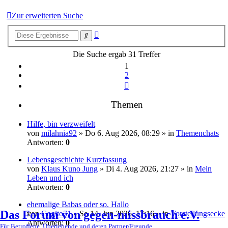
Zur erweiterten Suche
Erweiterte
Suche
Suche
Die Suche ergab 31 Treffer
1
2
Nächste
Themen
Hilfe, bin verzweifelt
von
milahnia92
» Do 6. Aug 2026, 08:29 » in
Themenchats
Antworten:
0
Lebensgeschichte Kurzfassung
von
Klaus Kuno Jung
» Di 4. Aug 2026, 21:27 » in
Mein
Leben und ich
Antworten:
0
ehemalige Babas oder so. Hallo
Das Forum von gegen-missbrauch e.V.
von
Cogito71
» So 14. Jun 2026, 17:16 » in
Vorstellungsecke
Antworten:
0
Für Betroffene, Überlebende und deren Partner/Freunde