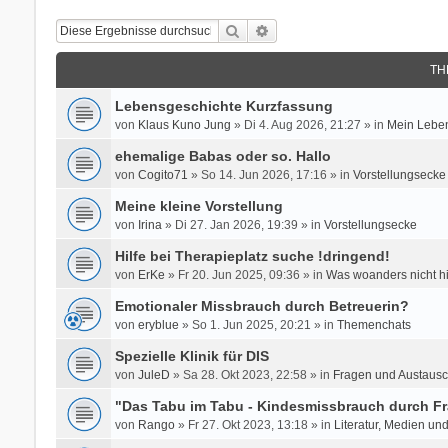
Suche
Erweiterte Suche
TH
Lebensgeschichte Kurzfassung
von
Klaus Kuno Jung
» Di 4. Aug 2026, 21:27 » in
Mein Leben
ehemalige Babas oder so. Hallo
von
Cogito71
» So 14. Jun 2026, 17:16 » in
Vorstellungsecke
Meine kleine Vorstellung
von
Irina
» Di 27. Jan 2026, 19:39 » in
Vorstellungsecke
Hilfe bei Therapieplatz suche !dringend!
von
ErKe
» Fr 20. Jun 2025, 09:36 » in
Was woanders nicht h
Emotionaler Missbrauch durch Betreuerin?
von
eryblue
» So 1. Jun 2025, 20:21 » in
Themenchats
Spezielle Klinik für DIS
von
JuleD
» Sa 28. Okt 2023, 22:58 » in
Fragen und Austausc
"Das Tabu im Tabu - Kindesmissbrauch durch Fr
von
Rango
» Fr 27. Okt 2023, 13:18 » in
Literatur, Medien un