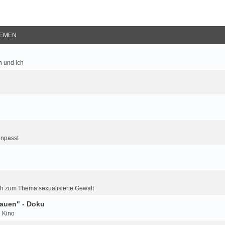
EMEN
 und ich
inpasst
h zum Thema sexualisierte Gewalt
auen" - Doku
d Kino