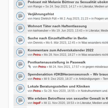
Podcast mit Melanie Büttner zu Sexualität ubsk
von
Rango
» So 24. Sep 2023, 14:17 » in
Literatur, Medien u
Verjährungsfrist
von
Hanz Dietrich Füll
» Mi 2. Aug 2023, 21:23 » in
Fragen un
Wohnort Täter nach Haftentlassung
von
karlraeuber
» Mo 19. Jun 2023, 13:43 » in
Literatur, Med
Suche nach Einzelfallhelfer in Berlin
von
Dennis
» Mo 6. Mär 2023, 12:45 » in
Was woanders nicht
Kommentare zum Adventskalender 2022
von
Petra
» Mo 28. Nov 2022, 18:27 » in
Was woanders nicht
Postkartenausstellung in Pasewalk
von
Petra
» Mi 24. Nov 2021, 17:57 » in
gegen-missbrauc
Spendenaktion #DKBHerzenswunsch – Wir brauc
von
Petra
» Mi 9. Dez 2020, 18:37 » in
Ankündigungen – Ter
Lokale Beratungsstellen und Kliniken
von
Petra
» So 29. Nov 2020, 16:55 » in
Notrufnummern und A
Wie erleben Betroffene von sexueller Gewalt in
von
IngoF
» Mi 11. Nov 2020, 18:53 » in
Literatur, Medien un