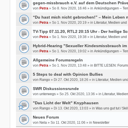
gegen-missbrauch e.V. auf dem Deutschen Präve
von
Petra
» So 8. Nov 2020, 16:46 » in
Ankündigungen – Ter
“Du hast mich nicht gebrochen!” – Mein Leben
von
Petra
» So 1. Nov 2020, 20:19 » in
Literatur, Medien und
TV-Tipp 07.11.20, RTL2 20:15 Uhr - Der heilige Sc
von
Petra
» So 1. Nov 2020, 19:38 » in
Literatur, Medien und
Hybrid-Hearing "Sexueller Kindesmissbrauch im 
von
Petra
» So 1. Nov 2020, 19:02 » in
Ankündigungen – Ter
Allgemeine Forumsregeln
von
Petra
» So 1. Nov 2020, 13:48 » in
BITTE LESEN: Forums
5 Steps to deal with Opinion Bullies
von
Rango
» Di 27. Okt 2020, 18:26 » in
Literatur, Medien un
SWR Diskussionsrunde
von
unterwegs
» So 25. Okt 2020, 13:36 » in
Literatur, Medie
"Das Licht der Welt" Knyphausen
von
Rango
» Di 13. Okt 2020, 13:03 » in
Was uns gut tut / Skil
Neues Forum
von
Nela
» So 11. Okt 2020, 11:06 » in
Newsletter