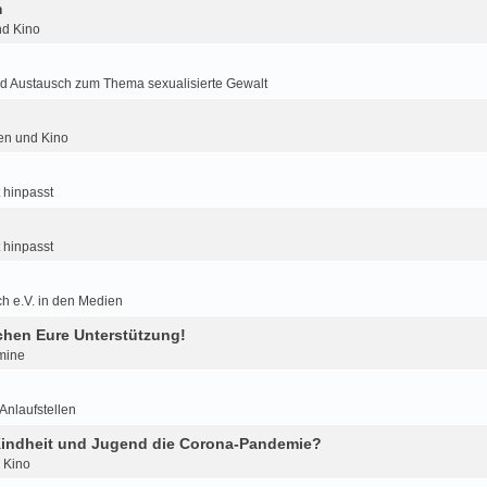
m
nd Kino
d Austausch zum Thema sexualisierte Gewalt
ien und Kino
 hinpasst
 hinpasst
h e.V. in den Medien
hen Eure Unterstützung!
mine
nlaufstellen
 Kindheit und Jugend die Corona-Pandemie?
d Kino