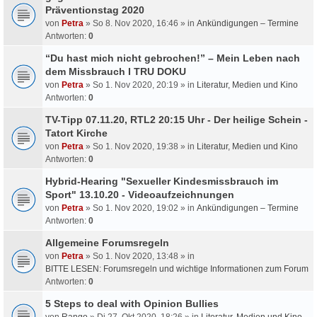
Präventionstag 2020
von
Petra
» So 8. Nov 2020, 16:46 » in
Ankündigungen – Termine
Antworten:
0
“Du hast mich nicht gebrochen!” – Mein Leben nach
dem Missbrauch I TRU DOKU
von
Petra
» So 1. Nov 2020, 20:19 » in
Literatur, Medien und Kino
Antworten:
0
TV-Tipp 07.11.20, RTL2 20:15 Uhr - Der heilige Schein -
Tatort Kirche
von
Petra
» So 1. Nov 2020, 19:38 » in
Literatur, Medien und Kino
Antworten:
0
Hybrid-Hearing "Sexueller Kindesmissbrauch im
Sport" 13.10.20 - Videoaufzeichnungen
von
Petra
» So 1. Nov 2020, 19:02 » in
Ankündigungen – Termine
Antworten:
0
Allgemeine Forumsregeln
von
Petra
» So 1. Nov 2020, 13:48 » in
BITTE LESEN: Forumsregeln und wichtige Informationen zum Forum
Antworten:
0
5 Steps to deal with Opinion Bullies
von
Rango
» Di 27. Okt 2020, 18:26 » in
Literatur, Medien und Kino