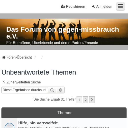
Registrieren
Anmelden
Das Forum von gegen-missbrauch
e.V.
Für Betroffene, Überlebende und deren Partner/Freunde
Foren-Übersicht
Unbeantwortete Themen
Zur erweiterten Suche
Suche
Erweiterte Suche
1
2
Nächste
Die Suche Ergab 31 Treffer
Themen
Hilfe, bin verzweifelt