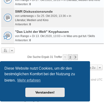
Antworten:
0
SWR Diskussionsrunde
von
unterwegs
» So 25. Okt 2020, 13:36 » in
Literatur, Medien und Kino
Antworten:
0
"Das Licht der Welt" Knyphausen
von
Rango
» Di 13. Okt 2020, 13:03 » in
Was uns gut tut / Skills
Antworten:
0
1
2
Nächste
Die Suche Ergab 31 Treffer
Gehe Zu
Diese Website nutzt Cookies, um dir den
bestmöglichen Komfort bei der Nutzung zu
Foren-Übersicht
Kontakt
Alle Cookies löschen
Alle Zeiten sind
UTC
bieten.
Mehr erfahren
Powered by
phpBB
® Forum Software © phpBB Limited
Verstanden!
Deutsche Übersetzung durch
phpBB.de
Style
we_universal
created by INVENTEA & v12mike
Datenschutz
Nutzungsbedingungen