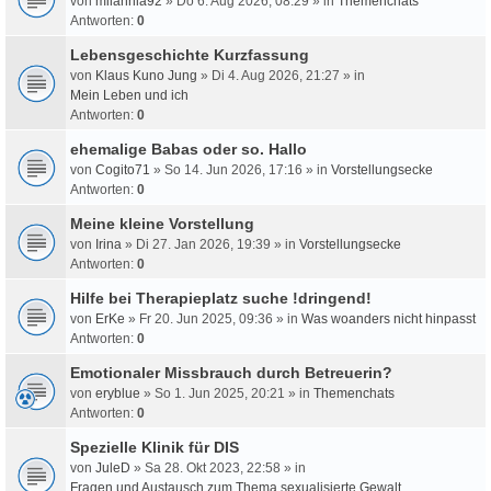
von
milahnia92
» Do 6. Aug 2026, 08:29 » in
Themenchats
Antworten:
0
Lebensgeschichte Kurzfassung
von
Klaus Kuno Jung
» Di 4. Aug 2026, 21:27 » in
Mein Leben und ich
Antworten:
0
ehemalige Babas oder so. Hallo
von
Cogito71
» So 14. Jun 2026, 17:16 » in
Vorstellungsecke
Antworten:
0
Meine kleine Vorstellung
von
Irina
» Di 27. Jan 2026, 19:39 » in
Vorstellungsecke
Antworten:
0
Hilfe bei Therapieplatz suche !dringend!
von
ErKe
» Fr 20. Jun 2025, 09:36 » in
Was woanders nicht hinpasst
Antworten:
0
Emotionaler Missbrauch durch Betreuerin?
von
eryblue
» So 1. Jun 2025, 20:21 » in
Themenchats
Antworten:
0
Spezielle Klinik für DIS
von
JuleD
» Sa 28. Okt 2023, 22:58 » in
Fragen und Austausch zum Thema sexualisierte Gewalt