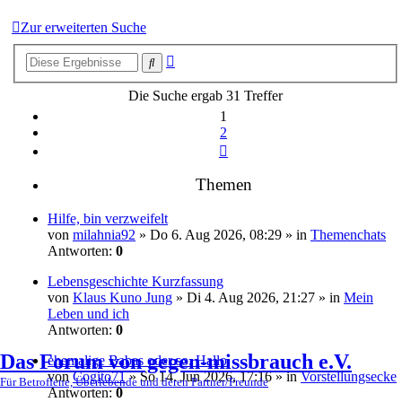
Zur erweiterten Suche
Erweiterte
Suche
Suche
Die Suche ergab 31 Treffer
1
2
Nächste
Themen
Hilfe, bin verzweifelt
von
milahnia92
» Do 6. Aug 2026, 08:29 » in
Themenchats
Antworten:
0
Lebensgeschichte Kurzfassung
von
Klaus Kuno Jung
» Di 4. Aug 2026, 21:27 » in
Mein
Leben und ich
Antworten:
0
Das Forum von gegen-missbrauch e.V.
ehemalige Babas oder so. Hallo
von
Cogito71
» So 14. Jun 2026, 17:16 » in
Vorstellungsecke
Für Betroffene, Überlebende und deren Partner/Freunde
Antworten:
0