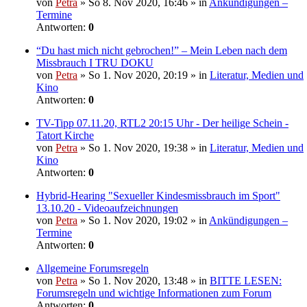
von
Petra
» So 8. Nov 2020, 16:46 » in
Ankündigungen –
Termine
Antworten:
0
“Du hast mich nicht gebrochen!” – Mein Leben nach dem
Missbrauch I TRU DOKU
von
Petra
» So 1. Nov 2020, 20:19 » in
Literatur, Medien und
Kino
Antworten:
0
TV-Tipp 07.11.20, RTL2 20:15 Uhr - Der heilige Schein -
Tatort Kirche
von
Petra
» So 1. Nov 2020, 19:38 » in
Literatur, Medien und
Kino
Antworten:
0
Hybrid-Hearing "Sexueller Kindesmissbrauch im Sport"
13.10.20 - Videoaufzeichnungen
von
Petra
» So 1. Nov 2020, 19:02 » in
Ankündigungen –
Termine
Antworten:
0
Allgemeine Forumsregeln
von
Petra
» So 1. Nov 2020, 13:48 » in
BITTE LESEN:
Forumsregeln und wichtige Informationen zum Forum
Antworten:
0