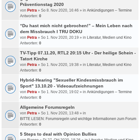
Präventionstag 2020
von
Petra
» So 8. Nov 2020, 16:46 » in
Ankündigungen – Termine
Antworten:
0
“Du hast mich nicht gebrochen!” – Mein Leben nach
dem Missbrauch I TRU DOKU
von
Petra
» So 1. Nov 2020, 20:19 » in
Literatur, Medien und Kino
Antworten:
0
TV-Tipp 07.11.20, RTL2 20:15 Uhr - Der heilige Schein -
Tatort Kirche
von
Petra
» So 1. Nov 2020, 19:38 » in
Literatur, Medien und Kino
Antworten:
0
Hybrid-Hearing "Sexueller Kindesmissbrauch im
Sport" 13.10.20 - Videoaufzeichnungen
von
Petra
» So 1. Nov 2020, 19:02 » in
Ankündigungen – Termine
Antworten:
0
Allgemeine Forumsregeln
von
Petra
» So 1. Nov 2020, 13:48 » in
BITTE LESEN: Forumsregeln und wichtige Informationen zum Forum
Antworten:
0
5 Steps to deal with Opinion Bullies
von
Rango
» Di 27. Okt 2020, 18:26 » in
Literatur, Medien und Kino