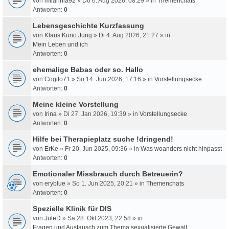
von
milahnia92
» Do 6. Aug 2026, 08:29 » in
Themenchats
Antworten:
0
Lebensgeschichte Kurzfassung
von
Klaus Kuno Jung
» Di 4. Aug 2026, 21:27 » in
Mein Leben und ich
Antworten:
0
ehemalige Babas oder so. Hallo
von
Cogito71
» So 14. Jun 2026, 17:16 » in
Vorstellungsecke
Antworten:
0
Meine kleine Vorstellung
von
Irina
» Di 27. Jan 2026, 19:39 » in
Vorstellungsecke
Antworten:
0
Hilfe bei Therapieplatz suche !dringend!
von
ErKe
» Fr 20. Jun 2025, 09:36 » in
Was woanders nicht hinpasst
Antworten:
0
Emotionaler Missbrauch durch Betreuerin?
von
eryblue
» So 1. Jun 2025, 20:21 » in
Themenchats
Antworten:
0
Spezielle Klinik für DIS
von
JuleD
» Sa 28. Okt 2023, 22:58 » in
Fragen und Austausch zum Thema sexualisierte Gewalt