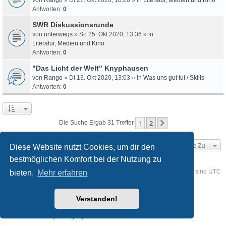
Antworten:
0
SWR Diskussionsrunde
von
unterwegs
» So 25. Okt 2020, 13:36 » in
Literatur, Medien und Kino
Antworten:
0
"Das Licht der Welt" Knyphausen
von
Rango
» Di 13. Okt 2020, 13:03 » in
Was uns gut tut / Skills
Antworten:
0
1
2
Nächste
Die Suche Ergab 31 Treffer
Gehe Zu
Diese Website nutzt Cookies, um dir den
bestmöglichen Komfort bei der Nutzung zu
Foren-Übersicht
Kontakt
Alle Cookies löschen
Alle Zeiten sind
UTC
bieten.
Mehr erfahren
Powered by
phpBB
® Forum Software © phpBB Limited
Verstanden!
Deutsche Übersetzung durch
phpBB.de
Style
we_universal
created by INVENTEA & v12mike
Datenschutz
Nutzungsbedingungen