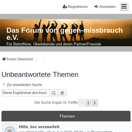
Registrieren
Anmelden
Das Forum von gegen-missbrauch
e.V.
Für Betroffene, Überlebende und deren Partner/Freunde
Foren-Übersicht
Unbeantwortete Themen
Zur erweiterten Suche
Suche
Erweiterte Suche
1
2
Nächste
Die Suche Ergab 31 Treffer
Themen
Hilfe, bin verzweifelt