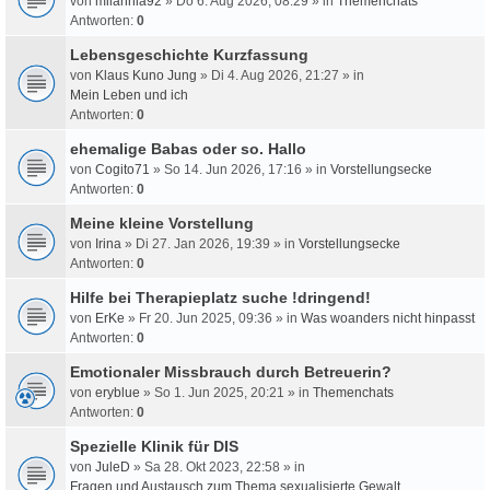
von
milahnia92
» Do 6. Aug 2026, 08:29 » in
Themenchats
Antworten:
0
Lebensgeschichte Kurzfassung
von
Klaus Kuno Jung
» Di 4. Aug 2026, 21:27 » in
Mein Leben und ich
Antworten:
0
ehemalige Babas oder so. Hallo
von
Cogito71
» So 14. Jun 2026, 17:16 » in
Vorstellungsecke
Antworten:
0
Meine kleine Vorstellung
von
Irina
» Di 27. Jan 2026, 19:39 » in
Vorstellungsecke
Antworten:
0
Hilfe bei Therapieplatz suche !dringend!
von
ErKe
» Fr 20. Jun 2025, 09:36 » in
Was woanders nicht hinpasst
Antworten:
0
Emotionaler Missbrauch durch Betreuerin?
von
eryblue
» So 1. Jun 2025, 20:21 » in
Themenchats
Antworten:
0
Spezielle Klinik für DIS
von
JuleD
» Sa 28. Okt 2023, 22:58 » in
Fragen und Austausch zum Thema sexualisierte Gewalt