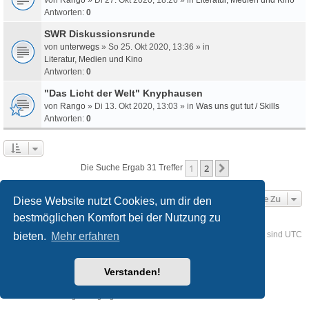
Antworten:
0
SWR Diskussionsrunde
von
unterwegs
» So 25. Okt 2020, 13:36 » in
Literatur, Medien und Kino
Antworten:
0
"Das Licht der Welt" Knyphausen
von
Rango
» Di 13. Okt 2020, 13:03 » in
Was uns gut tut / Skills
Antworten:
0
1
2
Nächste
Die Suche Ergab 31 Treffer
Gehe Zu
Diese Website nutzt Cookies, um dir den
bestmöglichen Komfort bei der Nutzung zu
Foren-Übersicht
Kontakt
Alle Cookies löschen
Alle Zeiten sind
UTC
bieten.
Mehr erfahren
Powered by
phpBB
® Forum Software © phpBB Limited
Verstanden!
Deutsche Übersetzung durch
phpBB.de
Style
we_universal
created by INVENTEA & v12mike
Datenschutz
Nutzungsbedingungen