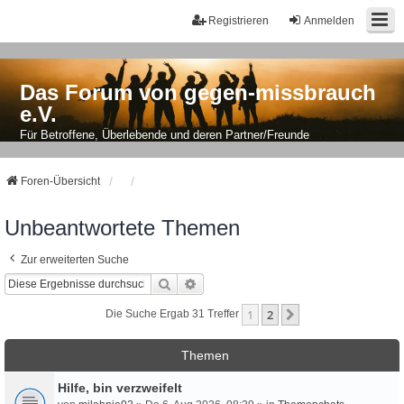
Registrieren
Anmelden
Das Forum von gegen-missbrauch
e.V.
Für Betroffene, Überlebende und deren Partner/Freunde
Foren-Übersicht
Unbeantwortete Themen
Zur erweiterten Suche
Suche
Erweiterte Suche
1
2
Nächste
Die Suche Ergab 31 Treffer
Themen
Hilfe, bin verzweifelt