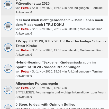
Präventionstag 2020
von
Petra
» So 8. Nov 2020, 16:46 » in
Ankündigungen – Termine
Antworten:
0
“Du hast mich nicht gebrochen!” – Mein Leben nach
dem Missbrauch I TRU DOKU
von
Petra
» So 1. Nov 2020, 20:19 » in
Literatur, Medien und Kino
Antworten:
0
TV-Tipp 07.11.20, RTL2 20:15 Uhr - Der heilige Schein -
Tatort Kirche
von
Petra
» So 1. Nov 2020, 19:38 » in
Literatur, Medien und Kino
Antworten:
0
Hybrid-Hearing "Sexueller Kindesmissbrauch im
Sport" 13.10.20 - Videoaufzeichnungen
von
Petra
» So 1. Nov 2020, 19:02 » in
Ankündigungen – Termine
Antworten:
0
Allgemeine Forumsregeln
von
Petra
» So 1. Nov 2020, 13:48 » in
BITTE LESEN: Forumsregeln und wichtige Informationen zum Forum
Antworten:
0
5 Steps to deal with Opinion Bullies
von
Rango
» Di 27. Okt 2020, 18:26 » in
Literatur, Medien und Kino