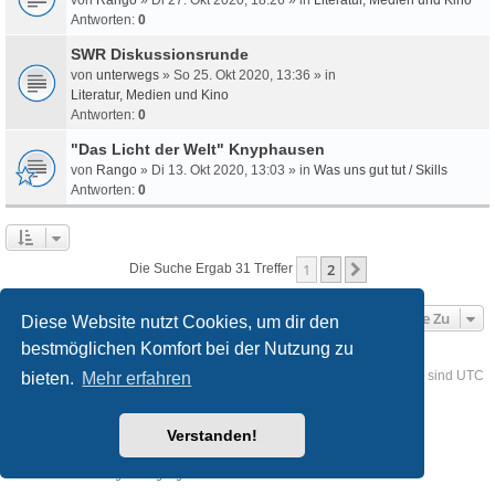
Antworten:
0
SWR Diskussionsrunde
von
unterwegs
» So 25. Okt 2020, 13:36 » in
Literatur, Medien und Kino
Antworten:
0
"Das Licht der Welt" Knyphausen
von
Rango
» Di 13. Okt 2020, 13:03 » in
Was uns gut tut / Skills
Antworten:
0
1
2
Nächste
Die Suche Ergab 31 Treffer
Gehe Zu
Diese Website nutzt Cookies, um dir den
bestmöglichen Komfort bei der Nutzung zu
Foren-Übersicht
Kontakt
Alle Cookies löschen
Alle Zeiten sind
UTC
bieten.
Mehr erfahren
Powered by
phpBB
® Forum Software © phpBB Limited
Verstanden!
Deutsche Übersetzung durch
phpBB.de
Style
we_universal
created by INVENTEA & v12mike
Datenschutz
Nutzungsbedingungen