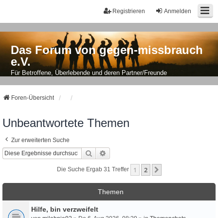
Registrieren
Anmelden
Das Forum von gegen-missbrauch
e.V.
Für Betroffene, Überlebende und deren Partner/Freunde
Foren-Übersicht
Unbeantwortete Themen
Zur erweiterten Suche
Suche
Erweiterte Suche
1
2
Nächste
Die Suche Ergab 31 Treffer
Themen
Hilfe, bin verzweifelt