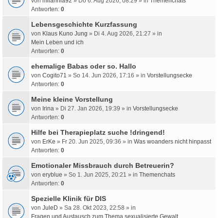
von
milahnia92
» Do 6. Aug 2026, 08:29 » in
Themenchats
Antworten:
0
Lebensgeschichte Kurzfassung
von
Klaus Kuno Jung
» Di 4. Aug 2026, 21:27 » in
Mein Leben und ich
Antworten:
0
ehemalige Babas oder so. Hallo
von
Cogito71
» So 14. Jun 2026, 17:16 » in
Vorstellungsecke
Antworten:
0
Meine kleine Vorstellung
von
Irina
» Di 27. Jan 2026, 19:39 » in
Vorstellungsecke
Antworten:
0
Hilfe bei Therapieplatz suche !dringend!
von
ErKe
» Fr 20. Jun 2025, 09:36 » in
Was woanders nicht hinpasst
Antworten:
0
Emotionaler Missbrauch durch Betreuerin?
von
eryblue
» So 1. Jun 2025, 20:21 » in
Themenchats
Antworten:
0
Spezielle Klinik für DIS
von
JuleD
» Sa 28. Okt 2023, 22:58 » in
Fragen und Austausch zum Thema sexualisierte Gewalt