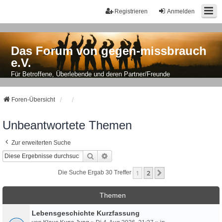
Registrieren
Anmelden
Das Forum von gegen-missbrauch
e.V.
Für Betroffene, Überlebende und deren Partner/Freunde
Foren-Übersicht
Unbeantwortete Themen
Zur erweiterten Suche
Suche
Erweiterte Suche
1
2
Nächste
Die Suche Ergab 30 Treffer
Themen
Lebensgeschichte Kurzfassung