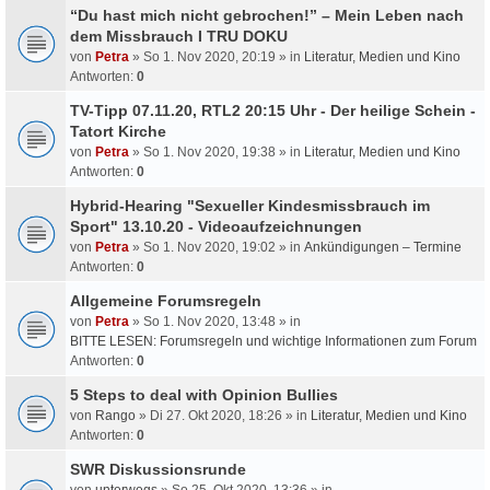
“Du hast mich nicht gebrochen!” – Mein Leben nach
dem Missbrauch I TRU DOKU
von
Petra
» So 1. Nov 2020, 20:19 » in
Literatur, Medien und Kino
Antworten:
0
TV-Tipp 07.11.20, RTL2 20:15 Uhr - Der heilige Schein -
Tatort Kirche
von
Petra
» So 1. Nov 2020, 19:38 » in
Literatur, Medien und Kino
Antworten:
0
Hybrid-Hearing "Sexueller Kindesmissbrauch im
Sport" 13.10.20 - Videoaufzeichnungen
von
Petra
» So 1. Nov 2020, 19:02 » in
Ankündigungen – Termine
Antworten:
0
Allgemeine Forumsregeln
von
Petra
» So 1. Nov 2020, 13:48 » in
BITTE LESEN: Forumsregeln und wichtige Informationen zum Forum
Antworten:
0
5 Steps to deal with Opinion Bullies
von
Rango
» Di 27. Okt 2020, 18:26 » in
Literatur, Medien und Kino
Antworten:
0
SWR Diskussionsrunde
von
unterwegs
» So 25. Okt 2020, 13:36 » in