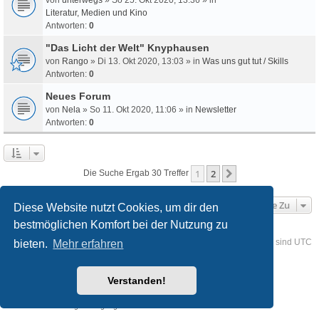
Literatur, Medien und Kino
Antworten:
0
"Das Licht der Welt" Knyphausen
von
Rango
» Di 13. Okt 2020, 13:03 » in
Was uns gut tut / Skills
Antworten:
0
Neues Forum
von
Nela
» So 11. Okt 2020, 11:06 » in
Newsletter
Antworten:
0
1
2
Nächste
Die Suche Ergab 30 Treffer
Gehe Zu
Diese Website nutzt Cookies, um dir den
bestmöglichen Komfort bei der Nutzung zu
Foren-Übersicht
Kontakt
Alle Cookies löschen
Alle Zeiten sind
UTC
bieten.
Mehr erfahren
Powered by
phpBB
® Forum Software © phpBB Limited
Verstanden!
Deutsche Übersetzung durch
phpBB.de
Style
we_universal
created by INVENTEA & v12mike
Datenschutz
Nutzungsbedingungen