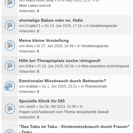
von
Klaus Kuno Jung
» Di 4. Aug 2026, 21:27 » in
Mein Leben und ich
Antworten:
0
ehemalige Babas oder so. Hallo
von
Cogito71
» So 14. Jun 2026, 17:16 » in
Vorstellungsecke
Antworten:
0
Meine kleine Vorstellung
von
Irina
» Di 27. Jan 2026, 19:39 » in
Vorstellungsecke
Antworten:
0
Hilfe bei Therapieplatz suche !dringend!
von
ErKe
» Fr 20. Jun 2025, 09:36 » in
Was woanders nicht hinpasst
Antworten:
0
Emotionaler Missbrauch durch Betreuerin?
von
eryblue
» So 1. Jun 2025, 20:21 » in
Themenchats
Antworten:
0
Spezielle Klinik für DIS
von
JuleD
» Sa 28. Okt 2023, 22:58 » in
Fragen und Austausch zum Thema sexualisierte Gewalt
Antworten:
0
"Das Tabu im Tabu - Kindesmissbrauch durch Frauen"
- Doku