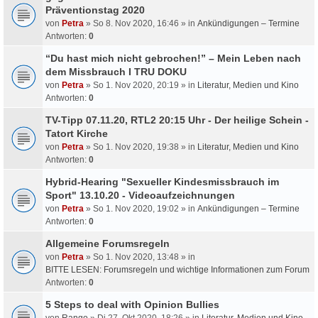
Präventionstag 2020
von
Petra
» So 8. Nov 2020, 16:46 » in
Ankündigungen – Termine
Antworten:
0
“Du hast mich nicht gebrochen!” – Mein Leben nach
dem Missbrauch I TRU DOKU
von
Petra
» So 1. Nov 2020, 20:19 » in
Literatur, Medien und Kino
Antworten:
0
TV-Tipp 07.11.20, RTL2 20:15 Uhr - Der heilige Schein -
Tatort Kirche
von
Petra
» So 1. Nov 2020, 19:38 » in
Literatur, Medien und Kino
Antworten:
0
Hybrid-Hearing "Sexueller Kindesmissbrauch im
Sport" 13.10.20 - Videoaufzeichnungen
von
Petra
» So 1. Nov 2020, 19:02 » in
Ankündigungen – Termine
Antworten:
0
Allgemeine Forumsregeln
von
Petra
» So 1. Nov 2020, 13:48 » in
BITTE LESEN: Forumsregeln und wichtige Informationen zum Forum
Antworten:
0
5 Steps to deal with Opinion Bullies
von
Rango
» Di 27. Okt 2020, 18:26 » in
Literatur, Medien und Kino