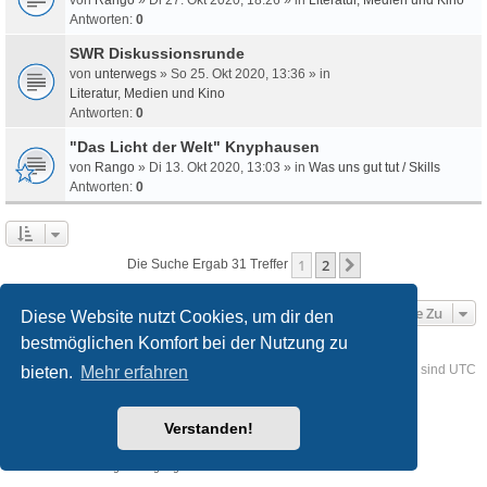
Antworten:
0
SWR Diskussionsrunde
von
unterwegs
» So 25. Okt 2020, 13:36 » in
Literatur, Medien und Kino
Antworten:
0
"Das Licht der Welt" Knyphausen
von
Rango
» Di 13. Okt 2020, 13:03 » in
Was uns gut tut / Skills
Antworten:
0
1
2
Nächste
Die Suche Ergab 31 Treffer
Gehe Zu
Diese Website nutzt Cookies, um dir den
bestmöglichen Komfort bei der Nutzung zu
Foren-Übersicht
Kontakt
Alle Cookies löschen
Alle Zeiten sind
UTC
bieten.
Mehr erfahren
Powered by
phpBB
® Forum Software © phpBB Limited
Verstanden!
Deutsche Übersetzung durch
phpBB.de
Style
we_universal
created by INVENTEA & v12mike
Datenschutz
Nutzungsbedingungen