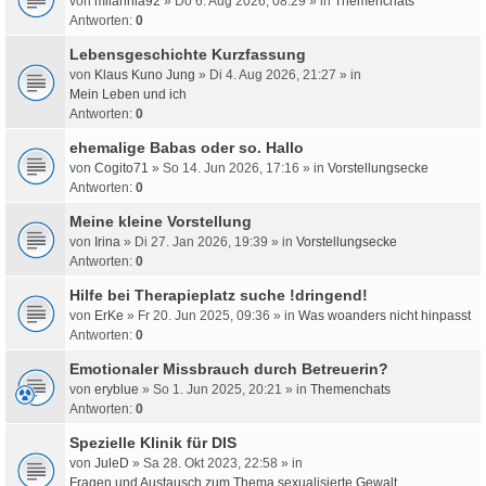
von
milahnia92
» Do 6. Aug 2026, 08:29 » in
Themenchats
Antworten:
0
Lebensgeschichte Kurzfassung
von
Klaus Kuno Jung
» Di 4. Aug 2026, 21:27 » in
Mein Leben und ich
Antworten:
0
ehemalige Babas oder so. Hallo
von
Cogito71
» So 14. Jun 2026, 17:16 » in
Vorstellungsecke
Antworten:
0
Meine kleine Vorstellung
von
Irina
» Di 27. Jan 2026, 19:39 » in
Vorstellungsecke
Antworten:
0
Hilfe bei Therapieplatz suche !dringend!
von
ErKe
» Fr 20. Jun 2025, 09:36 » in
Was woanders nicht hinpasst
Antworten:
0
Emotionaler Missbrauch durch Betreuerin?
von
eryblue
» So 1. Jun 2025, 20:21 » in
Themenchats
Antworten:
0
Spezielle Klinik für DIS
von
JuleD
» Sa 28. Okt 2023, 22:58 » in
Fragen und Austausch zum Thema sexualisierte Gewalt