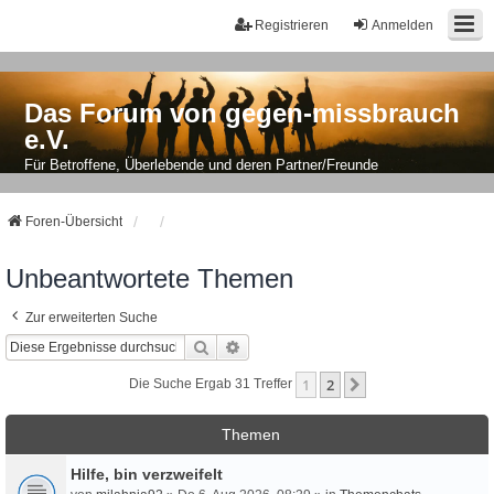
Registrieren
Anmelden
Das Forum von gegen-missbrauch
e.V.
Für Betroffene, Überlebende und deren Partner/Freunde
Foren-Übersicht
Unbeantwortete Themen
Zur erweiterten Suche
Suche
Erweiterte Suche
1
2
Nächste
Die Suche Ergab 31 Treffer
Themen
Hilfe, bin verzweifelt