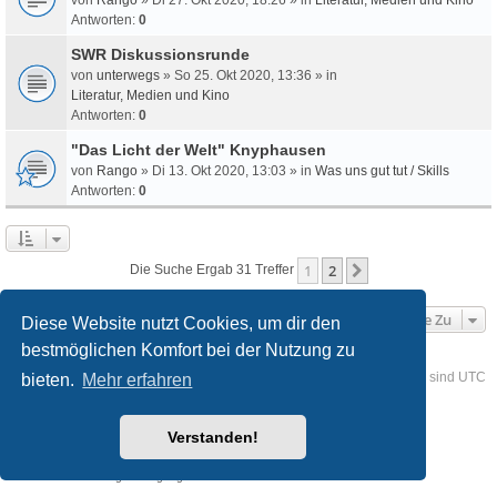
Antworten:
0
SWR Diskussionsrunde
von
unterwegs
» So 25. Okt 2020, 13:36 » in
Literatur, Medien und Kino
Antworten:
0
"Das Licht der Welt" Knyphausen
von
Rango
» Di 13. Okt 2020, 13:03 » in
Was uns gut tut / Skills
Antworten:
0
1
2
Nächste
Die Suche Ergab 31 Treffer
Gehe Zu
Diese Website nutzt Cookies, um dir den
bestmöglichen Komfort bei der Nutzung zu
Foren-Übersicht
Kontakt
Alle Cookies löschen
Alle Zeiten sind
UTC
bieten.
Mehr erfahren
Powered by
phpBB
® Forum Software © phpBB Limited
Verstanden!
Deutsche Übersetzung durch
phpBB.de
Style
we_universal
created by INVENTEA & v12mike
Datenschutz
Nutzungsbedingungen