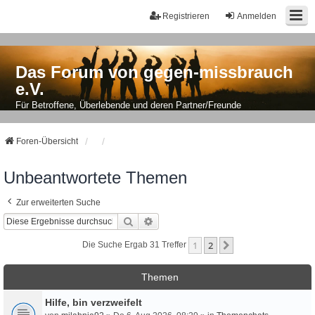
Registrieren
Anmelden
Das Forum von gegen-missbrauch
e.V.
Für Betroffene, Überlebende und deren Partner/Freunde
Foren-Übersicht
Unbeantwortete Themen
Zur erweiterten Suche
Suche
Erweiterte Suche
1
2
Nächste
Die Suche Ergab 31 Treffer
Themen
Hilfe, bin verzweifelt