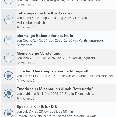
von
milahnia92
» Do 6. Aug 2026, 08:29 » in
Themenchats
Antworten:
0
Lebensgeschichte Kurzfassung
von
Klaus Kuno Jung
» Di 4. Aug 2026, 21:27 » in
Mein Leben und ich
Antworten:
0
ehemalige Babas oder so. Hallo
von
Cogito71
» So 14. Jun 2026, 17:16 » in
Vorstellungsecke
Antworten:
0
Meine kleine Vorstellung
von
Irina
» Di 27. Jan 2026, 19:39 » in
Vorstellungsecke
Antworten:
0
Hilfe bei Therapieplatz suche !dringend!
von
ErKe
» Fr 20. Jun 2025, 09:36 » in
Was woanders nicht hinpasst
Antworten:
0
Emotionaler Missbrauch durch Betreuerin?
von
eryblue
» So 1. Jun 2025, 20:21 » in
Themenchats
Antworten:
0
Spezielle Klinik für DIS
von
JuleD
» Sa 28. Okt 2023, 22:58 » in
Fragen und Austausch zum Thema sexualisierte Gewalt