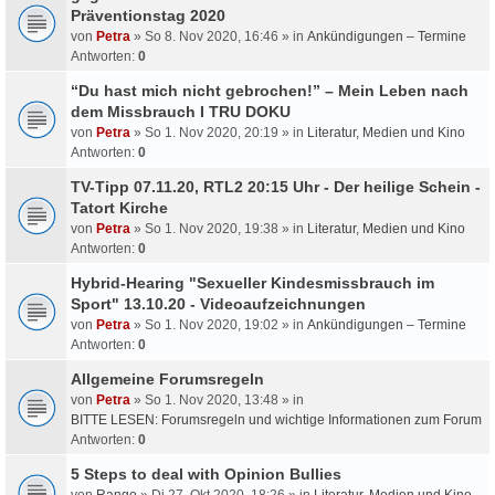
Präventionstag 2020
von
Petra
» So 8. Nov 2020, 16:46 » in
Ankündigungen – Termine
Antworten:
0
“Du hast mich nicht gebrochen!” – Mein Leben nach
dem Missbrauch I TRU DOKU
von
Petra
» So 1. Nov 2020, 20:19 » in
Literatur, Medien und Kino
Antworten:
0
TV-Tipp 07.11.20, RTL2 20:15 Uhr - Der heilige Schein -
Tatort Kirche
von
Petra
» So 1. Nov 2020, 19:38 » in
Literatur, Medien und Kino
Antworten:
0
Hybrid-Hearing "Sexueller Kindesmissbrauch im
Sport" 13.10.20 - Videoaufzeichnungen
von
Petra
» So 1. Nov 2020, 19:02 » in
Ankündigungen – Termine
Antworten:
0
Allgemeine Forumsregeln
von
Petra
» So 1. Nov 2020, 13:48 » in
BITTE LESEN: Forumsregeln und wichtige Informationen zum Forum
Antworten:
0
5 Steps to deal with Opinion Bullies
von
Rango
» Di 27. Okt 2020, 18:26 » in
Literatur, Medien und Kino