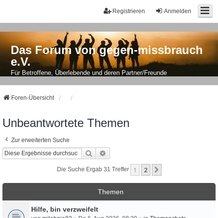
Registrieren
Anmelden
Das Forum von gegen-missbrauch
e.V.
Für Betroffene, Überlebende und deren Partner/Freunde
Foren-Übersicht
Unbeantwortete Themen
Zur erweiterten Suche
Suche
Erweiterte Suche
1
2
Nächste
Die Suche Ergab 31 Treffer
Themen
Hilfe, bin verzweifelt