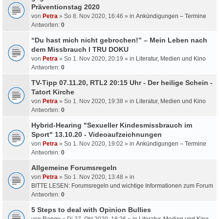
Präventionstag 2020
von
Petra
» So 8. Nov 2020, 16:46 » in
Ankündigungen – Termine
Antworten:
0
“Du hast mich nicht gebrochen!” – Mein Leben nach
dem Missbrauch I TRU DOKU
von
Petra
» So 1. Nov 2020, 20:19 » in
Literatur, Medien und Kino
Antworten:
0
TV-Tipp 07.11.20, RTL2 20:15 Uhr - Der heilige Schein -
Tatort Kirche
von
Petra
» So 1. Nov 2020, 19:38 » in
Literatur, Medien und Kino
Antworten:
0
Hybrid-Hearing "Sexueller Kindesmissbrauch im
Sport" 13.10.20 - Videoaufzeichnungen
von
Petra
» So 1. Nov 2020, 19:02 » in
Ankündigungen – Termine
Antworten:
0
Allgemeine Forumsregeln
von
Petra
» So 1. Nov 2020, 13:48 » in
BITTE LESEN: Forumsregeln und wichtige Informationen zum Forum
Antworten:
0
5 Steps to deal with Opinion Bullies
von
Rango
» Di 27. Okt 2020, 18:26 » in
Literatur, Medien und Kino