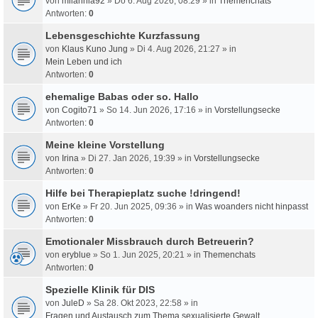
von
milahnia92
» Do 6. Aug 2026, 08:29 » in
Themenchats
Antworten:
0
Lebensgeschichte Kurzfassung
von
Klaus Kuno Jung
» Di 4. Aug 2026, 21:27 » in
Mein Leben und ich
Antworten:
0
ehemalige Babas oder so. Hallo
von
Cogito71
» So 14. Jun 2026, 17:16 » in
Vorstellungsecke
Antworten:
0
Meine kleine Vorstellung
von
Irina
» Di 27. Jan 2026, 19:39 » in
Vorstellungsecke
Antworten:
0
Hilfe bei Therapieplatz suche !dringend!
von
ErKe
» Fr 20. Jun 2025, 09:36 » in
Was woanders nicht hinpasst
Antworten:
0
Emotionaler Missbrauch durch Betreuerin?
von
eryblue
» So 1. Jun 2025, 20:21 » in
Themenchats
Antworten:
0
Spezielle Klinik für DIS
von
JuleD
» Sa 28. Okt 2023, 22:58 » in
Fragen und Austausch zum Thema sexualisierte Gewalt