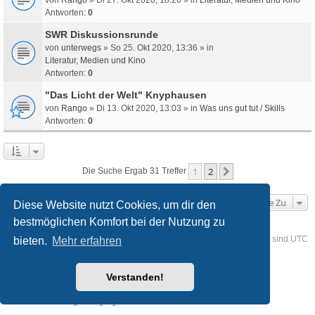
Antworten:
0
SWR Diskussionsrunde
von
unterwegs
» So 25. Okt 2020, 13:36 » in
Literatur, Medien und Kino
Antworten:
0
"Das Licht der Welt" Knyphausen
von
Rango
» Di 13. Okt 2020, 13:03 » in
Was uns gut tut / Skills
Antworten:
0
1
2
Nächste
Die Suche Ergab 31 Treffer
Gehe Zu
Diese Website nutzt Cookies, um dir den
bestmöglichen Komfort bei der Nutzung zu
Foren-Übersicht
Kontakt
Alle Cookies löschen
Alle Zeiten sind
UTC
bieten.
Mehr erfahren
Powered by
phpBB
® Forum Software © phpBB Limited
Verstanden!
Deutsche Übersetzung durch
phpBB.de
Style
we_universal
created by INVENTEA & v12mike
Datenschutz
Nutzungsbedingungen