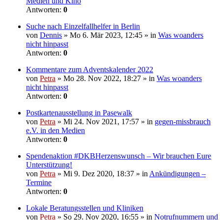
Medien und Kino
Antworten:
0
Suche nach Einzelfallhelfer in Berlin
von
Dennis
» Mo 6. Mär 2023, 12:45 » in
Was woanders
nicht hinpasst
Antworten:
0
Kommentare zum Adventskalender 2022
von
Petra
» Mo 28. Nov 2022, 18:27 » in
Was woanders
nicht hinpasst
Antworten:
0
Postkartenausstellung in Pasewalk
von
Petra
» Mi 24. Nov 2021, 17:57 » in
gegen-missbrauch
e.V. in den Medien
Antworten:
0
Spendenaktion #DKBHerzenswunsch – Wir brauchen Eure
Unterstützung!
von
Petra
» Mi 9. Dez 2020, 18:37 » in
Ankündigungen –
Termine
Antworten:
0
Lokale Beratungsstellen und Kliniken
von
Petra
» So 29. Nov 2020, 16:55 » in
Notrufnummern und