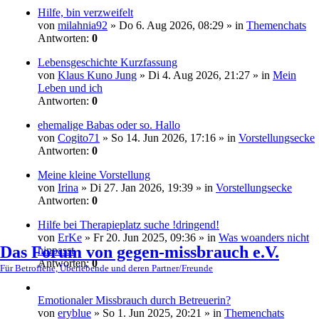
Hilfe, bin verzweifelt
von
milahnia92
» Do 6. Aug 2026, 08:29 » in
Themenchats
Antworten:
0
Lebensgeschichte Kurzfassung
von
Klaus Kuno Jung
» Di 4. Aug 2026, 21:27 » in
Mein
Leben und ich
Antworten:
0
ehemalige Babas oder so. Hallo
von
Cogito71
» So 14. Jun 2026, 17:16 » in
Vorstellungsecke
Antworten:
0
Meine kleine Vorstellung
von
Irina
» Di 27. Jan 2026, 19:39 » in
Vorstellungsecke
Antworten:
0
Hilfe bei Therapieplatz suche !dringend!
von
ErKe
» Fr 20. Jun 2025, 09:36 » in
Was woanders nicht
Das Forum von gegen-missbrauch e.V.
hinpasst
Antworten:
0
Für Betroffene, Überlebende und deren Partner/Freunde
Emotionaler Missbrauch durch Betreuerin?
von
eryblue
» So 1. Jun 2025, 20:21 » in
Themenchats