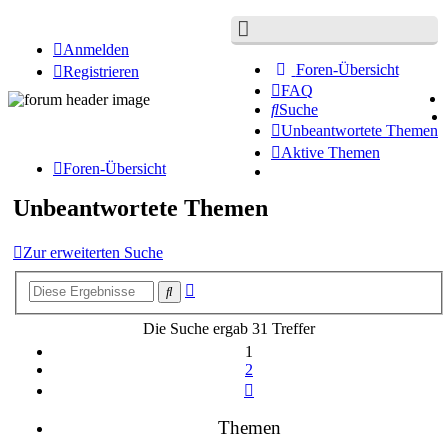
Anmelden
Foren-Übersicht
Registrieren
FAQ
Suche
Unbeantwortete Themen
Aktive Themen
Foren-Übersicht
Unbeantwortete Themen
Zur erweiterten Suche
Erweiterte
Suche
Suche
Die Suche ergab 31 Treffer
1
2
Nächste
Themen