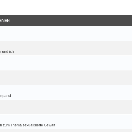
EMEN
 und ich
inpasst
h zum Thema sexualisierte Gewalt