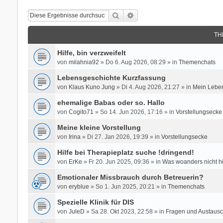
Suche
Erweiterte Suche
TH
Hilfe, bin verzweifelt
von
milahnia92
» Do 6. Aug 2026, 08:29 » in
Themenchats
Lebensgeschichte Kurzfassung
von
Klaus Kuno Jung
» Di 4. Aug 2026, 21:27 » in
Mein Leben
ehemalige Babas oder so. Hallo
von
Cogito71
» So 14. Jun 2026, 17:16 » in
Vorstellungsecke
Meine kleine Vorstellung
von
Irina
» Di 27. Jan 2026, 19:39 » in
Vorstellungsecke
Hilfe bei Therapieplatz suche !dringend!
von
ErKe
» Fr 20. Jun 2025, 09:36 » in
Was woanders nicht h
Emotionaler Missbrauch durch Betreuerin?
von
eryblue
» So 1. Jun 2025, 20:21 » in
Themenchats
Spezielle Klinik für DIS
von
JuleD
» Sa 28. Okt 2023, 22:58 » in
Fragen und Austausc