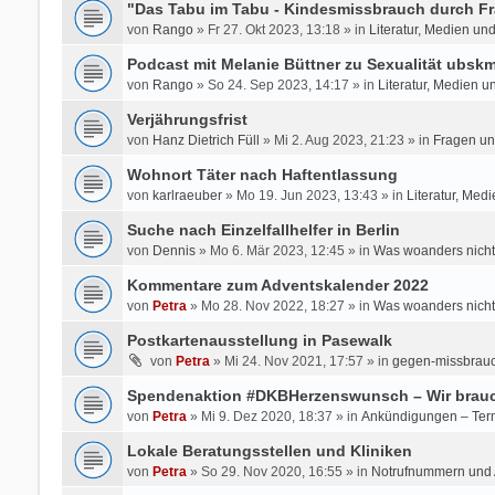
"Das Tabu im Tabu - Kindesmissbrauch durch Fr
von
Rango
» Fr 27. Okt 2023, 13:18 » in
Literatur, Medien un
Podcast mit Melanie Büttner zu Sexualität ubsk
von
Rango
» So 24. Sep 2023, 14:17 » in
Literatur, Medien u
Verjährungsfrist
von
Hanz Dietrich Füll
» Mi 2. Aug 2023, 21:23 » in
Fragen un
Wohnort Täter nach Haftentlassung
von
karlraeuber
» Mo 19. Jun 2023, 13:43 » in
Literatur, Med
Suche nach Einzelfallhelfer in Berlin
von
Dennis
» Mo 6. Mär 2023, 12:45 » in
Was woanders nicht
Kommentare zum Adventskalender 2022
von
Petra
» Mo 28. Nov 2022, 18:27 » in
Was woanders nicht
Postkartenausstellung in Pasewalk
von
Petra
» Mi 24. Nov 2021, 17:57 » in
gegen-missbrauc
Spendenaktion #DKBHerzenswunsch – Wir brauc
von
Petra
» Mi 9. Dez 2020, 18:37 » in
Ankündigungen – Ter
Lokale Beratungsstellen und Kliniken
von
Petra
» So 29. Nov 2020, 16:55 » in
Notrufnummern und A