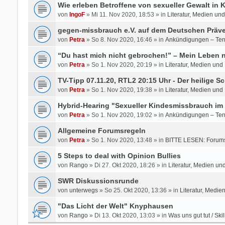
Wie erleben Betroffene von sexueller Gewalt in
von
IngoF
» Mi 11. Nov 2020, 18:53 » in
Literatur, Medien un
gegen-missbrauch e.V. auf dem Deutschen Präve
von
Petra
» So 8. Nov 2020, 16:46 » in
Ankündigungen – Ter
“Du hast mich nicht gebrochen!” – Mein Leben
von
Petra
» So 1. Nov 2020, 20:19 » in
Literatur, Medien und
TV-Tipp 07.11.20, RTL2 20:15 Uhr - Der heilige Sc
von
Petra
» So 1. Nov 2020, 19:38 » in
Literatur, Medien und
Hybrid-Hearing "Sexueller Kindesmissbrauch im 
von
Petra
» So 1. Nov 2020, 19:02 » in
Ankündigungen – Ter
Allgemeine Forumsregeln
von
Petra
» So 1. Nov 2020, 13:48 » in
BITTE LESEN: Forums
5 Steps to deal with Opinion Bullies
von
Rango
» Di 27. Okt 2020, 18:26 » in
Literatur, Medien un
SWR Diskussionsrunde
von
unterwegs
» So 25. Okt 2020, 13:36 » in
Literatur, Medie
"Das Licht der Welt" Knyphausen
von
Rango
» Di 13. Okt 2020, 13:03 » in
Was uns gut tut / Skil