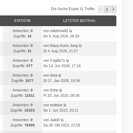
1
2
Nächste
Die Suche Ergab 31 Treffer
STATISTIK
LETZTER BEITRAG
Antworten:
0
von
milahnia92
Zugriffe:
16
Do 6. Aug 2026, 08:29
Antworten:
0
von
Klaus Kuno Jung
Zugriffe:
31
Di 4. Aug 2026, 21:27
Antworten:
0
von
Cogito71
Zugriffe:
677
So 14. Jun 2026, 17:16
Antworten:
0
von
Irina
Zugriffe:
3077
Di 27. Jan 2026, 19:39
Antworten:
0
von
ErKe
Zugriffe:
11811
Fr 20. Jun 2025, 09:36
Antworten:
0
von
eryblue
Zugriffe:
16303
So 1. Jun 2025, 20:21
Antworten:
0
von
JuleD
Zugriffe:
78496
Sa 28. Okt 2023, 22:58