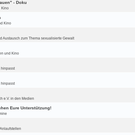
auen" - Doku
d Kino
m
nd Kino
d Austausch zum Thema sexualisierte Gewalt
ien und Kino
 hinpasst
 hinpasst
h e.V. in den Medien
hen Eure Unterstützung!
mine
nlaufstellen