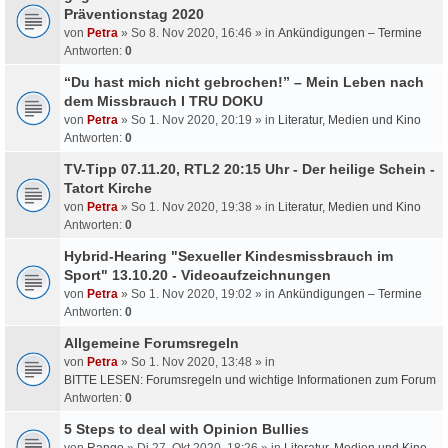
Präventionstag 2020
von
Petra
» So 8. Nov 2020, 16:46 » in
Ankündigungen – Termine
Antworten:
0
“Du hast mich nicht gebrochen!” – Mein Leben nach
dem Missbrauch I TRU DOKU
von
Petra
» So 1. Nov 2020, 20:19 » in
Literatur, Medien und Kino
Antworten:
0
TV-Tipp 07.11.20, RTL2 20:15 Uhr - Der heilige Schein -
Tatort Kirche
von
Petra
» So 1. Nov 2020, 19:38 » in
Literatur, Medien und Kino
Antworten:
0
Hybrid-Hearing "Sexueller Kindesmissbrauch im
Sport" 13.10.20 - Videoaufzeichnungen
von
Petra
» So 1. Nov 2020, 19:02 » in
Ankündigungen – Termine
Antworten:
0
Allgemeine Forumsregeln
von
Petra
» So 1. Nov 2020, 13:48 » in
BITTE LESEN: Forumsregeln und wichtige Informationen zum Forum
Antworten:
0
5 Steps to deal with Opinion Bullies
von
Rango
» Di 27. Okt 2020, 18:26 » in
Literatur, Medien und Kino