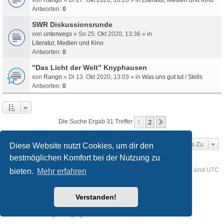
Antworten:
0
SWR Diskussionsrunde
von
unterwegs
» So 25. Okt 2020, 13:36 » in
Literatur, Medien und Kino
Antworten:
0
"Das Licht der Welt" Knyphausen
von
Rango
» Di 13. Okt 2020, 13:03 » in
Was uns gut tut / Skills
Antworten:
0
1
2
Nächste
Die Suche Ergab 31 Treffer
Gehe Zu
Diese Website nutzt Cookies, um dir den
bestmöglichen Komfort bei der Nutzung zu
Foren-Übersicht
Kontakt
Alle Cookies löschen
Alle Zeiten sind
UTC
bieten.
Mehr erfahren
Powered by
phpBB
® Forum Software © phpBB Limited
Verstanden!
Deutsche Übersetzung durch
phpBB.de
Style
we_universal
created by INVENTEA & v12mike
Datenschutz
Nutzungsbedingungen