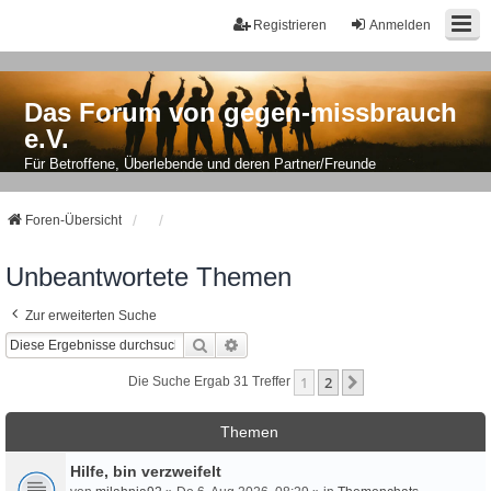
Registrieren
Anmelden
Das Forum von gegen-missbrauch
e.V.
Für Betroffene, Überlebende und deren Partner/Freunde
Foren-Übersicht
Unbeantwortete Themen
Zur erweiterten Suche
Suche
Erweiterte Suche
1
2
Nächste
Die Suche Ergab 31 Treffer
Themen
Hilfe, bin verzweifelt