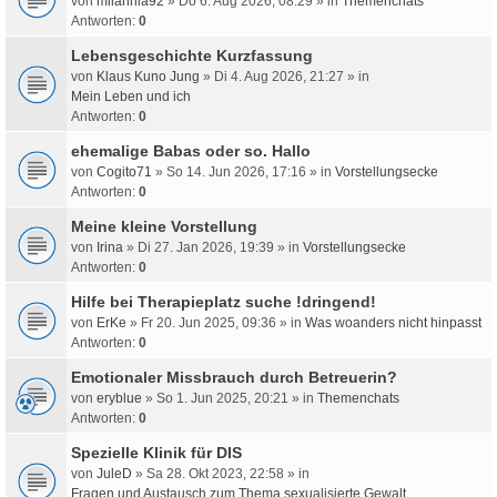
von
milahnia92
» Do 6. Aug 2026, 08:29 » in
Themenchats
Antworten:
0
Lebensgeschichte Kurzfassung
von
Klaus Kuno Jung
» Di 4. Aug 2026, 21:27 » in
Mein Leben und ich
Antworten:
0
ehemalige Babas oder so. Hallo
von
Cogito71
» So 14. Jun 2026, 17:16 » in
Vorstellungsecke
Antworten:
0
Meine kleine Vorstellung
von
Irina
» Di 27. Jan 2026, 19:39 » in
Vorstellungsecke
Antworten:
0
Hilfe bei Therapieplatz suche !dringend!
von
ErKe
» Fr 20. Jun 2025, 09:36 » in
Was woanders nicht hinpasst
Antworten:
0
Emotionaler Missbrauch durch Betreuerin?
von
eryblue
» So 1. Jun 2025, 20:21 » in
Themenchats
Antworten:
0
Spezielle Klinik für DIS
von
JuleD
» Sa 28. Okt 2023, 22:58 » in
Fragen und Austausch zum Thema sexualisierte Gewalt