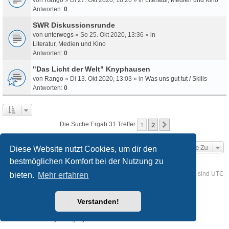
Antworten:
0
SWR Diskussionsrunde
von
unterwegs
» So 25. Okt 2020, 13:36 » in
Literatur, Medien und Kino
Antworten:
0
"Das Licht der Welt" Knyphausen
von
Rango
» Di 13. Okt 2020, 13:03 » in
Was uns gut tut / Skills
Antworten:
0
1
2
Nächste
Die Suche Ergab 31 Treffer
Gehe Zu
Diese Website nutzt Cookies, um dir den
bestmöglichen Komfort bei der Nutzung zu
Foren-Übersicht
Kontakt
Alle Cookies löschen
Alle Zeiten sind
UTC
bieten.
Mehr erfahren
Powered by
phpBB
® Forum Software © phpBB Limited
Verstanden!
Deutsche Übersetzung durch
phpBB.de
Style
we_universal
created by INVENTEA & v12mike
Datenschutz
Nutzungsbedingungen