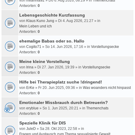
von
milahnia92
» Do 6. Aug 2026, 08:29 » in
Themenchats
Antworten:
0
Lebensgeschichte Kurzfassung
von
Klaus Kuno Jung
» Di 4. Aug 2026, 21:27 » in
Mein Leben und ich
Antworten:
0
ehemalige Babas oder so. Hallo
von
Cogito71
» So 14. Jun 2026, 17:16 » in
Vorstellungsecke
Antworten:
0
Meine kleine Vorstellung
von
Irina
» Di 27. Jan 2026, 19:39 » in
Vorstellungsecke
Antworten:
0
Hilfe bei Therapieplatz suche !dringend!
von
ErKe
» Fr 20. Jun 2025, 09:36 » in
Was woanders nicht hinpasst
Antworten:
0
Emotionaler Missbrauch durch Betreuerin?
von
eryblue
» So 1. Jun 2025, 20:21 » in
Themenchats
Antworten:
0
Spezielle Klinik für DIS
von
JuleD
» Sa 28. Okt 2023, 22:58 » in
Fragen und Austausch zum Thema sexualisierte Gewalt