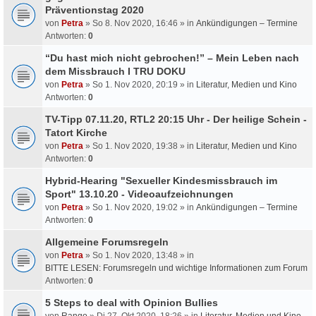
Präventionstag 2020
von
Petra
» So 8. Nov 2020, 16:46 » in
Ankündigungen – Termine
Antworten:
0
“Du hast mich nicht gebrochen!” – Mein Leben nach
dem Missbrauch I TRU DOKU
von
Petra
» So 1. Nov 2020, 20:19 » in
Literatur, Medien und Kino
Antworten:
0
TV-Tipp 07.11.20, RTL2 20:15 Uhr - Der heilige Schein -
Tatort Kirche
von
Petra
» So 1. Nov 2020, 19:38 » in
Literatur, Medien und Kino
Antworten:
0
Hybrid-Hearing "Sexueller Kindesmissbrauch im
Sport" 13.10.20 - Videoaufzeichnungen
von
Petra
» So 1. Nov 2020, 19:02 » in
Ankündigungen – Termine
Antworten:
0
Allgemeine Forumsregeln
von
Petra
» So 1. Nov 2020, 13:48 » in
BITTE LESEN: Forumsregeln und wichtige Informationen zum Forum
Antworten:
0
5 Steps to deal with Opinion Bullies
von
Rango
» Di 27. Okt 2020, 18:26 » in
Literatur, Medien und Kino