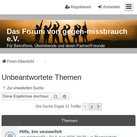
Registrieren
Anmelden
Das Forum von gegen-missbrauch
e.V.
Für Betroffene, Überlebende und deren Partner/Freunde
Foren-Übersicht
Unbeantwortete Themen
Zur erweiterten Suche
Suche
Erweiterte Suche
1
2
Nächste
Die Suche Ergab 31 Treffer
Themen
Hilfe, bin verzweifelt