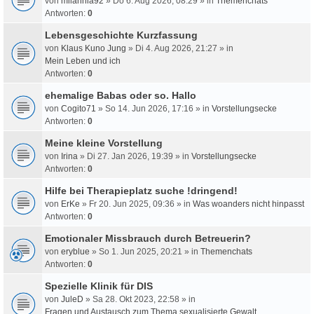
von
milahnia92
» Do 6. Aug 2026, 08:29 » in
Themenchats
Antworten:
0
Lebensgeschichte Kurzfassung
von
Klaus Kuno Jung
» Di 4. Aug 2026, 21:27 » in
Mein Leben und ich
Antworten:
0
ehemalige Babas oder so. Hallo
von
Cogito71
» So 14. Jun 2026, 17:16 » in
Vorstellungsecke
Antworten:
0
Meine kleine Vorstellung
von
Irina
» Di 27. Jan 2026, 19:39 » in
Vorstellungsecke
Antworten:
0
Hilfe bei Therapieplatz suche !dringend!
von
ErKe
» Fr 20. Jun 2025, 09:36 » in
Was woanders nicht hinpasst
Antworten:
0
Emotionaler Missbrauch durch Betreuerin?
von
eryblue
» So 1. Jun 2025, 20:21 » in
Themenchats
Antworten:
0
Spezielle Klinik für DIS
von
JuleD
» Sa 28. Okt 2023, 22:58 » in
Fragen und Austausch zum Thema sexualisierte Gewalt