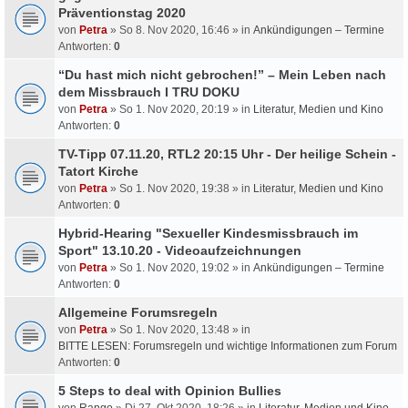
Präventionstag 2020
von
Petra
» So 8. Nov 2020, 16:46 » in
Ankündigungen – Termine
Antworten:
0
“Du hast mich nicht gebrochen!” – Mein Leben nach
dem Missbrauch I TRU DOKU
von
Petra
» So 1. Nov 2020, 20:19 » in
Literatur, Medien und Kino
Antworten:
0
TV-Tipp 07.11.20, RTL2 20:15 Uhr - Der heilige Schein -
Tatort Kirche
von
Petra
» So 1. Nov 2020, 19:38 » in
Literatur, Medien und Kino
Antworten:
0
Hybrid-Hearing "Sexueller Kindesmissbrauch im
Sport" 13.10.20 - Videoaufzeichnungen
von
Petra
» So 1. Nov 2020, 19:02 » in
Ankündigungen – Termine
Antworten:
0
Allgemeine Forumsregeln
von
Petra
» So 1. Nov 2020, 13:48 » in
BITTE LESEN: Forumsregeln und wichtige Informationen zum Forum
Antworten:
0
5 Steps to deal with Opinion Bullies
von
Rango
» Di 27. Okt 2020, 18:26 » in
Literatur, Medien und Kino