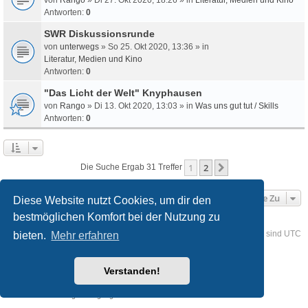
Antworten:
0
SWR Diskussionsrunde
von
unterwegs
» So 25. Okt 2020, 13:36 » in
Literatur, Medien und Kino
Antworten:
0
"Das Licht der Welt" Knyphausen
von
Rango
» Di 13. Okt 2020, 13:03 » in
Was uns gut tut / Skills
Antworten:
0
1
2
Nächste
Die Suche Ergab 31 Treffer
Gehe Zu
Diese Website nutzt Cookies, um dir den
bestmöglichen Komfort bei der Nutzung zu
Foren-Übersicht
Kontakt
Alle Cookies löschen
Alle Zeiten sind
UTC
bieten.
Mehr erfahren
Powered by
phpBB
® Forum Software © phpBB Limited
Verstanden!
Deutsche Übersetzung durch
phpBB.de
Style
we_universal
created by INVENTEA & v12mike
Datenschutz
Nutzungsbedingungen