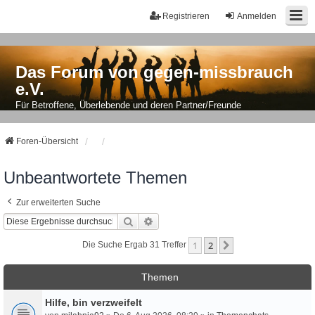
Registrieren
Anmelden
Das Forum von gegen-missbrauch
e.V.
Für Betroffene, Überlebende und deren Partner/Freunde
Foren-Übersicht
Unbeantwortete Themen
Zur erweiterten Suche
Suche
Erweiterte Suche
1
2
Nächste
Die Suche Ergab 31 Treffer
Themen
Hilfe, bin verzweifelt