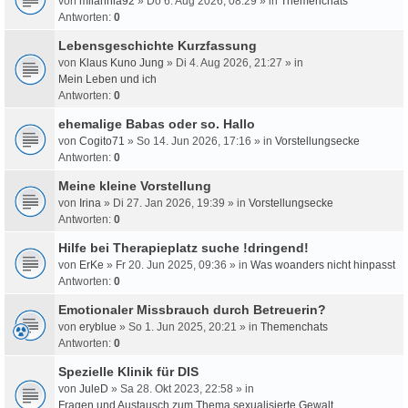
von
milahnia92
» Do 6. Aug 2026, 08:29 » in
Themenchats
Antworten:
0
Lebensgeschichte Kurzfassung
von
Klaus Kuno Jung
» Di 4. Aug 2026, 21:27 » in
Mein Leben und ich
Antworten:
0
ehemalige Babas oder so. Hallo
von
Cogito71
» So 14. Jun 2026, 17:16 » in
Vorstellungsecke
Antworten:
0
Meine kleine Vorstellung
von
Irina
» Di 27. Jan 2026, 19:39 » in
Vorstellungsecke
Antworten:
0
Hilfe bei Therapieplatz suche !dringend!
von
ErKe
» Fr 20. Jun 2025, 09:36 » in
Was woanders nicht hinpasst
Antworten:
0
Emotionaler Missbrauch durch Betreuerin?
von
eryblue
» So 1. Jun 2025, 20:21 » in
Themenchats
Antworten:
0
Spezielle Klinik für DIS
von
JuleD
» Sa 28. Okt 2023, 22:58 » in
Fragen und Austausch zum Thema sexualisierte Gewalt