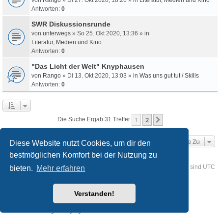
Antworten:
0
SWR Diskussionsrunde
von
unterwegs
» So 25. Okt 2020, 13:36 » in
Literatur, Medien und Kino
Antworten:
0
"Das Licht der Welt" Knyphausen
von
Rango
» Di 13. Okt 2020, 13:03 » in
Was uns gut tut / Skills
Antworten:
0
1
2
Nächste
Die Suche Ergab 31 Treffer
Gehe Zu
Diese Website nutzt Cookies, um dir den
bestmöglichen Komfort bei der Nutzung zu
Foren-Übersicht
Kontakt
Alle Cookies löschen
Alle Zeiten sind
UTC
bieten.
Mehr erfahren
Powered by
phpBB
® Forum Software © phpBB Limited
Verstanden!
Deutsche Übersetzung durch
phpBB.de
Style
we_universal
created by INVENTEA & v12mike
Datenschutz
Nutzungsbedingungen