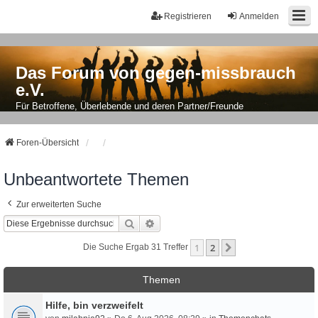
Registrieren
Anmelden
Das Forum von gegen-missbrauch
e.V.
Für Betroffene, Überlebende und deren Partner/Freunde
Foren-Übersicht
Unbeantwortete Themen
Zur erweiterten Suche
Suche
Erweiterte Suche
1
2
Nächste
Die Suche Ergab 31 Treffer
Themen
Hilfe, bin verzweifelt