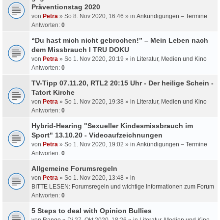
Präventionstag 2020
von
Petra
» So 8. Nov 2020, 16:46 » in
Ankündigungen – Termine
Antworten:
0
“Du hast mich nicht gebrochen!” – Mein Leben nach
dem Missbrauch I TRU DOKU
von
Petra
» So 1. Nov 2020, 20:19 » in
Literatur, Medien und Kino
Antworten:
0
TV-Tipp 07.11.20, RTL2 20:15 Uhr - Der heilige Schein -
Tatort Kirche
von
Petra
» So 1. Nov 2020, 19:38 » in
Literatur, Medien und Kino
Antworten:
0
Hybrid-Hearing "Sexueller Kindesmissbrauch im
Sport" 13.10.20 - Videoaufzeichnungen
von
Petra
» So 1. Nov 2020, 19:02 » in
Ankündigungen – Termine
Antworten:
0
Allgemeine Forumsregeln
von
Petra
» So 1. Nov 2020, 13:48 » in
BITTE LESEN: Forumsregeln und wichtige Informationen zum Forum
Antworten:
0
5 Steps to deal with Opinion Bullies
von
Rango
» Di 27. Okt 2020, 18:26 » in
Literatur, Medien und Kino