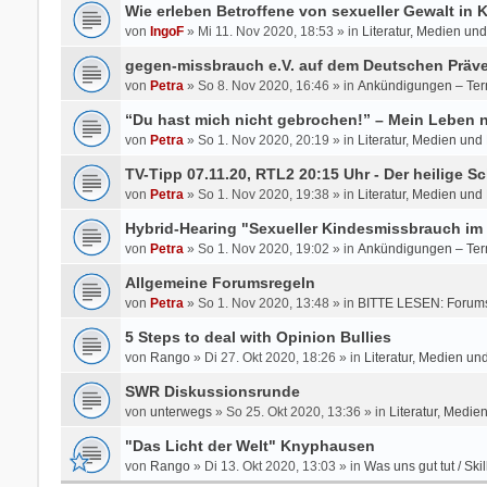
Wie erleben Betroffene von sexueller Gewalt in
von
IngoF
» Mi 11. Nov 2020, 18:53 » in
Literatur, Medien un
gegen-missbrauch e.V. auf dem Deutschen Präve
von
Petra
» So 8. Nov 2020, 16:46 » in
Ankündigungen – Ter
“Du hast mich nicht gebrochen!” – Mein Leben
von
Petra
» So 1. Nov 2020, 20:19 » in
Literatur, Medien und
TV-Tipp 07.11.20, RTL2 20:15 Uhr - Der heilige Sc
von
Petra
» So 1. Nov 2020, 19:38 » in
Literatur, Medien und
Hybrid-Hearing "Sexueller Kindesmissbrauch im 
von
Petra
» So 1. Nov 2020, 19:02 » in
Ankündigungen – Ter
Allgemeine Forumsregeln
von
Petra
» So 1. Nov 2020, 13:48 » in
BITTE LESEN: Forums
5 Steps to deal with Opinion Bullies
von
Rango
» Di 27. Okt 2020, 18:26 » in
Literatur, Medien un
SWR Diskussionsrunde
von
unterwegs
» So 25. Okt 2020, 13:36 » in
Literatur, Medie
"Das Licht der Welt" Knyphausen
von
Rango
» Di 13. Okt 2020, 13:03 » in
Was uns gut tut / Skil