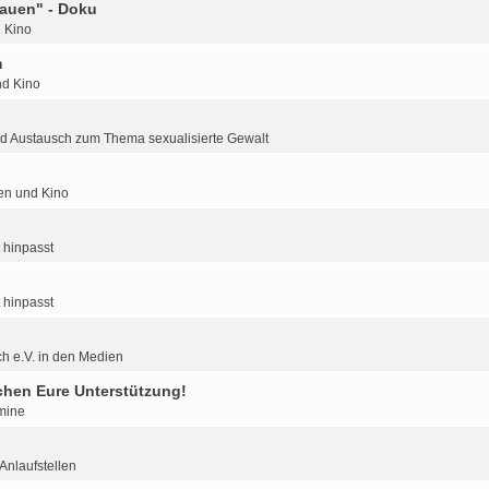
auen" - Doku
d Kino
m
nd Kino
d Austausch zum Thema sexualisierte Gewalt
ien und Kino
 hinpasst
 hinpasst
h e.V. in den Medien
hen Eure Unterstützung!
mine
nlaufstellen