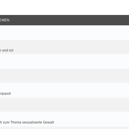
EMEN
 und ich
inpasst
h zum Thema sexualisierte Gewalt