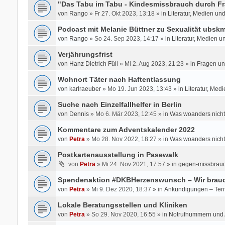
"Das Tabu im Tabu - Kindesmissbrauch durch Fr
von
Rango
» Fr 27. Okt 2023, 13:18 » in
Literatur, Medien un
Podcast mit Melanie Büttner zu Sexualität ubsk
von
Rango
» So 24. Sep 2023, 14:17 » in
Literatur, Medien u
Verjährungsfrist
von
Hanz Dietrich Füll
» Mi 2. Aug 2023, 21:23 » in
Fragen un
Wohnort Täter nach Haftentlassung
von
karlraeuber
» Mo 19. Jun 2023, 13:43 » in
Literatur, Med
Suche nach Einzelfallhelfer in Berlin
von
Dennis
» Mo 6. Mär 2023, 12:45 » in
Was woanders nicht
Kommentare zum Adventskalender 2022
von
Petra
» Mo 28. Nov 2022, 18:27 » in
Was woanders nicht
Postkartenausstellung in Pasewalk
von
Petra
» Mi 24. Nov 2021, 17:57 » in
gegen-missbrauc
Spendenaktion #DKBHerzenswunsch – Wir brauc
von
Petra
» Mi 9. Dez 2020, 18:37 » in
Ankündigungen – Ter
Lokale Beratungsstellen und Kliniken
von
Petra
» So 29. Nov 2020, 16:55 » in
Notrufnummern und A