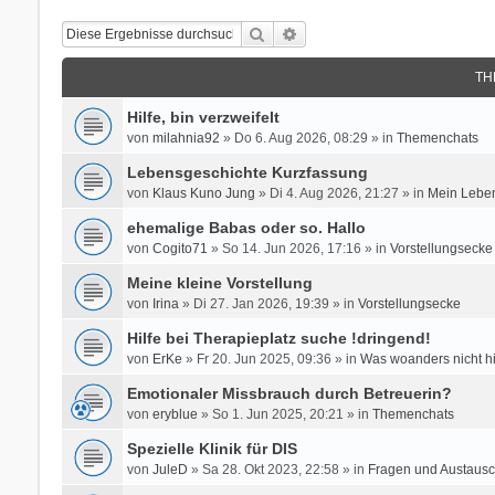
Suche
Erweiterte Suche
TH
Hilfe, bin verzweifelt
von
milahnia92
» Do 6. Aug 2026, 08:29 » in
Themenchats
Lebensgeschichte Kurzfassung
von
Klaus Kuno Jung
» Di 4. Aug 2026, 21:27 » in
Mein Leben
ehemalige Babas oder so. Hallo
von
Cogito71
» So 14. Jun 2026, 17:16 » in
Vorstellungsecke
Meine kleine Vorstellung
von
Irina
» Di 27. Jan 2026, 19:39 » in
Vorstellungsecke
Hilfe bei Therapieplatz suche !dringend!
von
ErKe
» Fr 20. Jun 2025, 09:36 » in
Was woanders nicht h
Emotionaler Missbrauch durch Betreuerin?
von
eryblue
» So 1. Jun 2025, 20:21 » in
Themenchats
Spezielle Klinik für DIS
von
JuleD
» Sa 28. Okt 2023, 22:58 » in
Fragen und Austausc