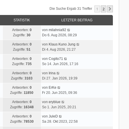
1
2
Nächste
Die Suche Ergab 31 Treffer
STATISTIK
LETZTER BEITRAG
Antworten:
0
von
milahnia92
Zugriffe:
30
Do 6. Aug 2026, 08:29
Antworten:
0
von
Klaus Kuno Jung
Zugriffe:
51
Di 4. Aug 2026, 21:27
Antworten:
0
von
Cogito71
Zugriffe:
735
So 14. Jun 2026, 17:16
Antworten:
0
von
Irina
Zugriffe:
3103
Di 27. Jan 2026, 19:39
Antworten:
0
von
ErKe
Zugriffe:
11850
Fr 20. Jun 2025, 09:36
Antworten:
0
von
eryblue
Zugriffe:
16348
So 1. Jun 2025, 20:21
Antworten:
0
von
JuleD
Zugriffe:
78530
Sa 28. Okt 2023, 22:58