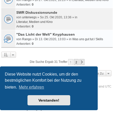
Antworten:
0
SWR Diskussionsrunde
von
unterwegs
» So 25. Okt 2020, 13:36 » in
Literatur, Medien und Kino
Antworten:
0
"Das Licht der Welt" Knyphausen
von
Rango
» Di 13. Okt 2020, 13:03 » in
Was uns gut tut / Skills
Antworten:
0
1
2
Nächste
Die Suche Ergab 31 Treffer
Gehe Zu
Diese Website nutzt Cookies, um dir den
bestmöglichen Komfort bei der Nutzung zu
Foren-Übersicht
Kontakt
Alle Cookies löschen
Alle Zeiten sind
UTC
bieten.
Mehr erfahren
Powered by
phpBB
® Forum Software © phpBB Limited
Verstanden!
Deutsche Übersetzung durch
phpBB.de
Style
we_universal
created by INVENTEA & v12mike
Datenschutz
Nutzungsbedingungen