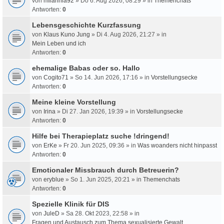
von
milahnia92
» Do 6. Aug 2026, 08:29 » in
Themenchats
Antworten:
0
Lebensgeschichte Kurzfassung
von
Klaus Kuno Jung
» Di 4. Aug 2026, 21:27 » in
Mein Leben und ich
Antworten:
0
ehemalige Babas oder so. Hallo
von
Cogito71
» So 14. Jun 2026, 17:16 » in
Vorstellungsecke
Antworten:
0
Meine kleine Vorstellung
von
Irina
» Di 27. Jan 2026, 19:39 » in
Vorstellungsecke
Antworten:
0
Hilfe bei Therapieplatz suche !dringend!
von
ErKe
» Fr 20. Jun 2025, 09:36 » in
Was woanders nicht hinpasst
Antworten:
0
Emotionaler Missbrauch durch Betreuerin?
von
eryblue
» So 1. Jun 2025, 20:21 » in
Themenchats
Antworten:
0
Spezielle Klinik für DIS
von
JuleD
» Sa 28. Okt 2023, 22:58 » in
Fragen und Austausch zum Thema sexualisierte Gewalt