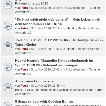
Präventionstag 2020
von
Petra
» So 8. Nov 2020, 16:46 » in
Ankündigungen – Termine
Antworten:
0
“Du hast mich nicht gebrochen!” – Mein Leben nach
dem Missbrauch I TRU DOKU
von
Petra
» So 1. Nov 2020, 20:19 » in
Literatur, Medien und Kino
Antworten:
0
TV-Tipp 07.11.20, RTL2 20:15 Uhr - Der heilige Schein -
Tatort Kirche
von
Petra
» So 1. Nov 2020, 19:38 » in
Literatur, Medien und Kino
Antworten:
0
Hybrid-Hearing "Sexueller Kindesmissbrauch im
Sport" 13.10.20 - Videoaufzeichnungen
von
Petra
» So 1. Nov 2020, 19:02 » in
Ankündigungen – Termine
Antworten:
0
Allgemeine Forumsregeln
von
Petra
» So 1. Nov 2020, 13:48 » in
BITTE LESEN: Forumsregeln und wichtige Informationen zum Forum
Antworten:
0
5 Steps to deal with Opinion Bullies
von
Rango
» Di 27. Okt 2020, 18:26 » in
Literatur, Medien und Kino