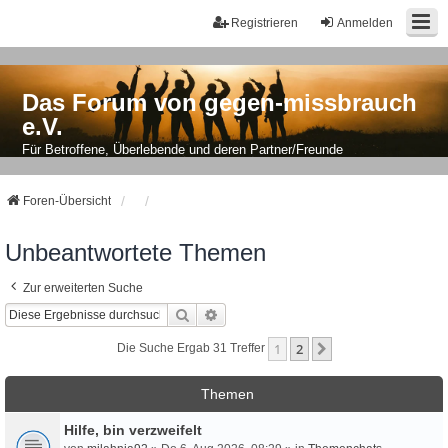
Registrieren
Anmelden
Das Forum von gegen-missbrauch
e.V.
Für Betroffene, Überlebende und deren Partner/Freunde
Foren-Übersicht
Unbeantwortete Themen
Zur erweiterten Suche
Suche
Erweiterte Suche
1
2
Nächste
Die Suche Ergab 31 Treffer
Themen
Hilfe, bin verzweifelt