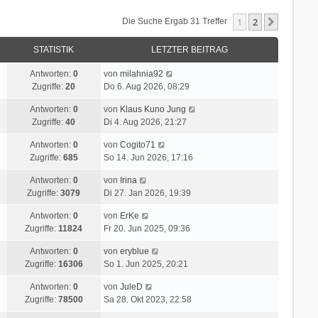
1
2
Nächste
Die Suche Ergab 31 Treffer
STATISTIK
LETZTER BEITRAG
Antworten:
0
von
milahnia92
Zugriffe:
20
Do 6. Aug 2026, 08:29
Antworten:
0
von
Klaus Kuno Jung
Zugriffe:
40
Di 4. Aug 2026, 21:27
Antworten:
0
von
Cogito71
Zugriffe:
685
So 14. Jun 2026, 17:16
Antworten:
0
von
Irina
Zugriffe:
3079
Di 27. Jan 2026, 19:39
Antworten:
0
von
ErKe
Zugriffe:
11824
Fr 20. Jun 2025, 09:36
Antworten:
0
von
eryblue
Zugriffe:
16306
So 1. Jun 2025, 20:21
Antworten:
0
von
JuleD
Zugriffe:
78500
Sa 28. Okt 2023, 22:58