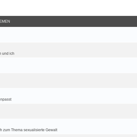
EMEN
 und ich
inpasst
h zum Thema sexualisierte Gewalt