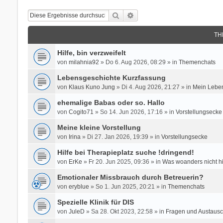
Suche
Erweiterte Suche
TH
Hilfe, bin verzweifelt
von
milahnia92
» Do 6. Aug 2026, 08:29 » in
Themenchats
Lebensgeschichte Kurzfassung
von
Klaus Kuno Jung
» Di 4. Aug 2026, 21:27 » in
Mein Leben
ehemalige Babas oder so. Hallo
von
Cogito71
» So 14. Jun 2026, 17:16 » in
Vorstellungsecke
Meine kleine Vorstellung
von
Irina
» Di 27. Jan 2026, 19:39 » in
Vorstellungsecke
Hilfe bei Therapieplatz suche !dringend!
von
ErKe
» Fr 20. Jun 2025, 09:36 » in
Was woanders nicht h
Emotionaler Missbrauch durch Betreuerin?
von
eryblue
» So 1. Jun 2025, 20:21 » in
Themenchats
Spezielle Klinik für DIS
von
JuleD
» Sa 28. Okt 2023, 22:58 » in
Fragen und Austausc