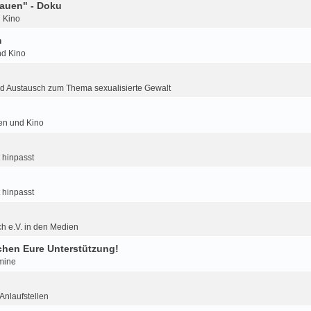
auen" - Doku
d Kino
m
nd Kino
d Austausch zum Thema sexualisierte Gewalt
ien und Kino
 hinpasst
 hinpasst
h e.V. in den Medien
hen Eure Unterstützung!
mine
nlaufstellen