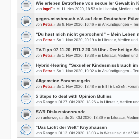
Wie erleben Betroffene von sexueller Gewalt in
von
IngoF
» Mi 11. Nov 2020, 18:53 » in
Literatur, Medien un
gegen-missbrauch e.V. auf dem Deutschen Präve
von
Petra
» So 8. Nov 2020, 16:46 » in
Ankündigungen – Ter
“Du hast mich nicht gebrochen!” – Mein Leben
von
Petra
» So 1. Nov 2020, 20:19 » in
Literatur, Medien und
TV-Tipp 07.11.20, RTL2 20:15 Uhr - Der heilige Sc
von
Petra
» So 1. Nov 2020, 19:38 » in
Literatur, Medien und
Hybrid-Hearing "Sexueller Kindesmissbrauch im 
von
Petra
» So 1. Nov 2020, 19:02 » in
Ankündigungen – Ter
Allgemeine Forumsregeln
von
Petra
» So 1. Nov 2020, 13:48 » in
BITTE LESEN: Forums
5 Steps to deal with Opinion Bullies
von
Rango
» Di 27. Okt 2020, 18:26 » in
Literatur, Medien un
SWR Diskussionsrunde
von
unterwegs
» So 25. Okt 2020, 13:36 » in
Literatur, Medie
"Das Licht der Welt" Knyphausen
von
Rango
» Di 13. Okt 2020, 13:03 » in
Was uns gut tut / Skil