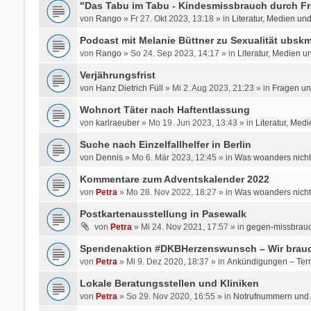
"Das Tabu im Tabu - Kindesmissbrauch durch Fr
von
Rango
» Fr 27. Okt 2023, 13:18 » in
Literatur, Medien un
Podcast mit Melanie Büttner zu Sexualität ubsk
von
Rango
» So 24. Sep 2023, 14:17 » in
Literatur, Medien u
Verjährungsfrist
von
Hanz Dietrich Füll
» Mi 2. Aug 2023, 21:23 » in
Fragen un
Wohnort Täter nach Haftentlassung
von
karlraeuber
» Mo 19. Jun 2023, 13:43 » in
Literatur, Med
Suche nach Einzelfallhelfer in Berlin
von
Dennis
» Mo 6. Mär 2023, 12:45 » in
Was woanders nicht
Kommentare zum Adventskalender 2022
von
Petra
» Mo 28. Nov 2022, 18:27 » in
Was woanders nicht
Postkartenausstellung in Pasewalk
von
Petra
» Mi 24. Nov 2021, 17:57 » in
gegen-missbrauc
Spendenaktion #DKBHerzenswunsch – Wir brauc
von
Petra
» Mi 9. Dez 2020, 18:37 » in
Ankündigungen – Ter
Lokale Beratungsstellen und Kliniken
von
Petra
» So 29. Nov 2020, 16:55 » in
Notrufnummern und A