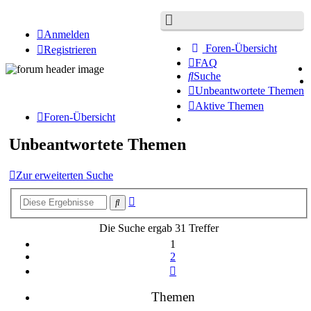
Anmelden
Foren-Übersicht
Registrieren
FAQ
Suche
Unbeantwortete Themen
Aktive Themen
Foren-Übersicht
Unbeantwortete Themen
Zur erweiterten Suche
Erweiterte
Suche
Suche
Die Suche ergab 31 Treffer
1
2
Nächste
Themen