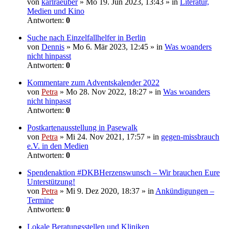
von
karlraeuber
» Mo 19. Jun 2023, 13:43 » in
Literatur,
Medien und Kino
Antworten:
0
Suche nach Einzelfallhelfer in Berlin
von
Dennis
» Mo 6. Mär 2023, 12:45 » in
Was woanders
nicht hinpasst
Antworten:
0
Kommentare zum Adventskalender 2022
von
Petra
» Mo 28. Nov 2022, 18:27 » in
Was woanders
nicht hinpasst
Antworten:
0
Postkartenausstellung in Pasewalk
von
Petra
» Mi 24. Nov 2021, 17:57 » in
gegen-missbrauch
e.V. in den Medien
Antworten:
0
Spendenaktion #DKBHerzenswunsch – Wir brauchen Eure
Unterstützung!
von
Petra
» Mi 9. Dez 2020, 18:37 » in
Ankündigungen –
Termine
Antworten:
0
Lokale Beratungsstellen und Kliniken