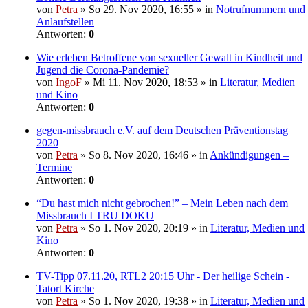
von
Petra
» So 29. Nov 2020, 16:55 » in
Notrufnummern und
Anlaufstellen
Antworten:
0
Wie erleben Betroffene von sexueller Gewalt in Kindheit und
Jugend die Corona-Pandemie?
von
IngoF
» Mi 11. Nov 2020, 18:53 » in
Literatur, Medien
und Kino
Antworten:
0
gegen-missbrauch e.V. auf dem Deutschen Präventionstag
2020
von
Petra
» So 8. Nov 2020, 16:46 » in
Ankündigungen –
Termine
Antworten:
0
“Du hast mich nicht gebrochen!” – Mein Leben nach dem
Missbrauch I TRU DOKU
von
Petra
» So 1. Nov 2020, 20:19 » in
Literatur, Medien und
Kino
Antworten:
0
TV-Tipp 07.11.20, RTL2 20:15 Uhr - Der heilige Schein -
Tatort Kirche
von
Petra
» So 1. Nov 2020, 19:38 » in
Literatur, Medien und