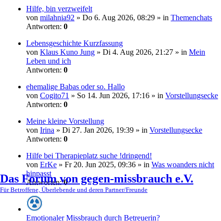
Hilfe, bin verzweifelt
von
milahnia92
» Do 6. Aug 2026, 08:29 » in
Themenchats
Antworten:
0
Lebensgeschichte Kurzfassung
von
Klaus Kuno Jung
» Di 4. Aug 2026, 21:27 » in
Mein
Leben und ich
Antworten:
0
ehemalige Babas oder so. Hallo
von
Cogito71
» So 14. Jun 2026, 17:16 » in
Vorstellungsecke
Antworten:
0
Meine kleine Vorstellung
von
Irina
» Di 27. Jan 2026, 19:39 » in
Vorstellungsecke
Antworten:
0
Hilfe bei Therapieplatz suche !dringend!
von
ErKe
» Fr 20. Jun 2025, 09:36 » in
Was woanders nicht
hinpasst
Das Forum von gegen-missbrauch e.V.
Antworten:
0
Für Betroffene, Überlebende und deren Partner/Freunde
Emotionaler Missbrauch durch Betreuerin?