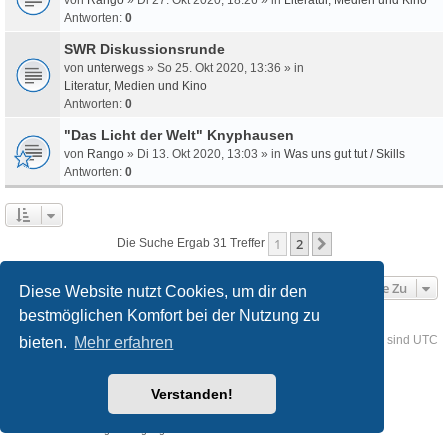
Antworten:
0
SWR Diskussionsrunde
von
unterwegs
» So 25. Okt 2020, 13:36 » in
Literatur, Medien und Kino
Antworten:
0
"Das Licht der Welt" Knyphausen
von
Rango
» Di 13. Okt 2020, 13:03 » in
Was uns gut tut / Skills
Antworten:
0
1
2
Nächste
Die Suche Ergab 31 Treffer
Gehe Zu
Diese Website nutzt Cookies, um dir den
bestmöglichen Komfort bei der Nutzung zu
Foren-Übersicht
Kontakt
Alle Cookies löschen
Alle Zeiten sind
UTC
bieten.
Mehr erfahren
Powered by
phpBB
® Forum Software © phpBB Limited
Verstanden!
Deutsche Übersetzung durch
phpBB.de
Style
we_universal
created by INVENTEA & v12mike
Datenschutz
Nutzungsbedingungen