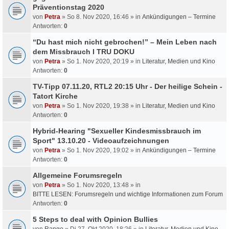
Präventionstag 2020
von
Petra
» So 8. Nov 2020, 16:46 » in
Ankündigungen – Termine
Antworten:
0
“Du hast mich nicht gebrochen!” – Mein Leben nach
dem Missbrauch I TRU DOKU
von
Petra
» So 1. Nov 2020, 20:19 » in
Literatur, Medien und Kino
Antworten:
0
TV-Tipp 07.11.20, RTL2 20:15 Uhr - Der heilige Schein -
Tatort Kirche
von
Petra
» So 1. Nov 2020, 19:38 » in
Literatur, Medien und Kino
Antworten:
0
Hybrid-Hearing "Sexueller Kindesmissbrauch im
Sport" 13.10.20 - Videoaufzeichnungen
von
Petra
» So 1. Nov 2020, 19:02 » in
Ankündigungen – Termine
Antworten:
0
Allgemeine Forumsregeln
von
Petra
» So 1. Nov 2020, 13:48 » in
BITTE LESEN: Forumsregeln und wichtige Informationen zum Forum
Antworten:
0
5 Steps to deal with Opinion Bullies
von
Rango
» Di 27. Okt 2020, 18:26 » in
Literatur, Medien und Kino