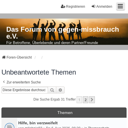
Registrieren
Anmelden
Das Forum von gegen-missbrauch
e.V.
Für Betroffene, Überlebende und deren Partner/Freunde
Foren-Übersicht
Unbeantwortete Themen
Zur erweiterten Suche
Suche
Erweiterte Suche
1
2
Nächste
Die Suche Ergab 31 Treffer
Themen
Hilfe, bin verzweifelt