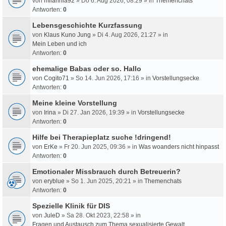
von
milahnia92
» Do 6. Aug 2026, 08:29 » in
Themenchats
Antworten:
0
Lebensgeschichte Kurzfassung
von
Klaus Kuno Jung
» Di 4. Aug 2026, 21:27 » in
Mein Leben und ich
Antworten:
0
ehemalige Babas oder so. Hallo
von
Cogito71
» So 14. Jun 2026, 17:16 » in
Vorstellungsecke
Antworten:
0
Meine kleine Vorstellung
von
Irina
» Di 27. Jan 2026, 19:39 » in
Vorstellungsecke
Antworten:
0
Hilfe bei Therapieplatz suche !dringend!
von
ErKe
» Fr 20. Jun 2025, 09:36 » in
Was woanders nicht hinpasst
Antworten:
0
Emotionaler Missbrauch durch Betreuerin?
von
eryblue
» So 1. Jun 2025, 20:21 » in
Themenchats
Antworten:
0
Spezielle Klinik für DIS
von
JuleD
» Sa 28. Okt 2023, 22:58 » in
Fragen und Austausch zum Thema sexualisierte Gewalt