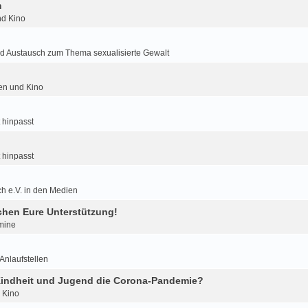
m
nd Kino
d Austausch zum Thema sexualisierte Gewalt
ien und Kino
 hinpasst
 hinpasst
h e.V. in den Medien
hen Eure Unterstützung!
mine
nlaufstellen
 Kindheit und Jugend die Corona-Pandemie?
d Kino