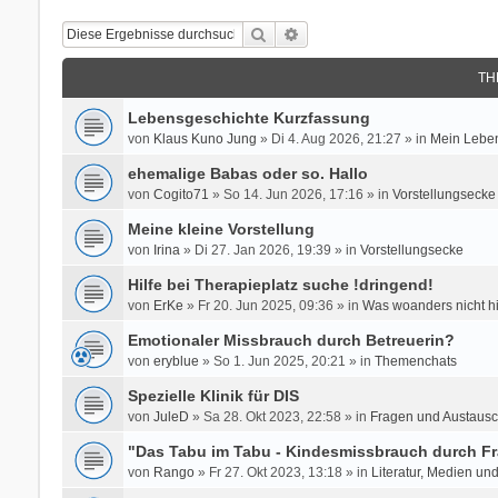
Suche
Erweiterte Suche
TH
Lebensgeschichte Kurzfassung
von
Klaus Kuno Jung
» Di 4. Aug 2026, 21:27 » in
Mein Leben
ehemalige Babas oder so. Hallo
von
Cogito71
» So 14. Jun 2026, 17:16 » in
Vorstellungsecke
Meine kleine Vorstellung
von
Irina
» Di 27. Jan 2026, 19:39 » in
Vorstellungsecke
Hilfe bei Therapieplatz suche !dringend!
von
ErKe
» Fr 20. Jun 2025, 09:36 » in
Was woanders nicht h
Emotionaler Missbrauch durch Betreuerin?
von
eryblue
» So 1. Jun 2025, 20:21 » in
Themenchats
Spezielle Klinik für DIS
von
JuleD
» Sa 28. Okt 2023, 22:58 » in
Fragen und Austausc
"Das Tabu im Tabu - Kindesmissbrauch durch Fr
von
Rango
» Fr 27. Okt 2023, 13:18 » in
Literatur, Medien un