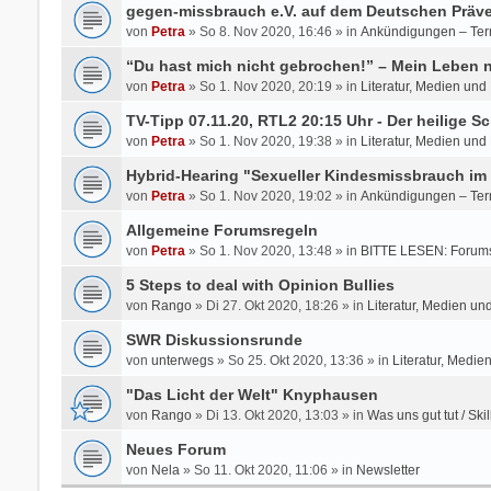
gegen-missbrauch e.V. auf dem Deutschen Präve
von
Petra
» So 8. Nov 2020, 16:46 » in
Ankündigungen – Ter
“Du hast mich nicht gebrochen!” – Mein Leben
von
Petra
» So 1. Nov 2020, 20:19 » in
Literatur, Medien und
TV-Tipp 07.11.20, RTL2 20:15 Uhr - Der heilige Sc
von
Petra
» So 1. Nov 2020, 19:38 » in
Literatur, Medien und
Hybrid-Hearing "Sexueller Kindesmissbrauch im 
von
Petra
» So 1. Nov 2020, 19:02 » in
Ankündigungen – Ter
Allgemeine Forumsregeln
von
Petra
» So 1. Nov 2020, 13:48 » in
BITTE LESEN: Forums
5 Steps to deal with Opinion Bullies
von
Rango
» Di 27. Okt 2020, 18:26 » in
Literatur, Medien un
SWR Diskussionsrunde
von
unterwegs
» So 25. Okt 2020, 13:36 » in
Literatur, Medie
"Das Licht der Welt" Knyphausen
von
Rango
» Di 13. Okt 2020, 13:03 » in
Was uns gut tut / Skil
Neues Forum
von
Nela
» So 11. Okt 2020, 11:06 » in
Newsletter