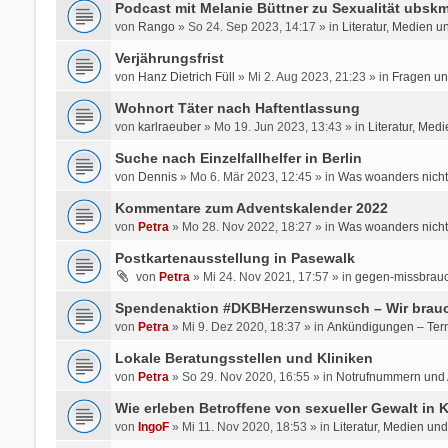
Podcast mit Melanie Büttner zu Sexualität ubsk
von
Rango
» So 24. Sep 2023, 14:17 » in
Literatur, Medien u
Verjährungsfrist
von
Hanz Dietrich Füll
» Mi 2. Aug 2023, 21:23 » in
Fragen un
Wohnort Täter nach Haftentlassung
von
karlraeuber
» Mo 19. Jun 2023, 13:43 » in
Literatur, Med
Suche nach Einzelfallhelfer in Berlin
von
Dennis
» Mo 6. Mär 2023, 12:45 » in
Was woanders nicht
Kommentare zum Adventskalender 2022
von
Petra
» Mo 28. Nov 2022, 18:27 » in
Was woanders nicht
Postkartenausstellung in Pasewalk
von
Petra
» Mi 24. Nov 2021, 17:57 » in
gegen-missbrauc
Spendenaktion #DKBHerzenswunsch – Wir brauc
von
Petra
» Mi 9. Dez 2020, 18:37 » in
Ankündigungen – Ter
Lokale Beratungsstellen und Kliniken
von
Petra
» So 29. Nov 2020, 16:55 » in
Notrufnummern und A
Wie erleben Betroffene von sexueller Gewalt in
von
IngoF
» Mi 11. Nov 2020, 18:53 » in
Literatur, Medien un