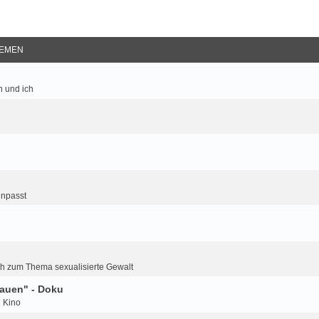
EMEN
 und ich
inpasst
h zum Thema sexualisierte Gewalt
auen" - Doku
d Kino