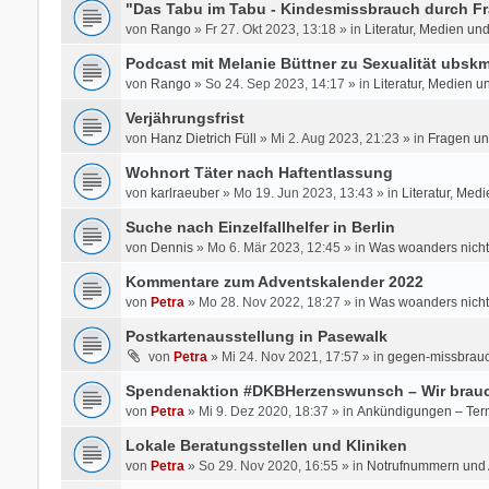
"Das Tabu im Tabu - Kindesmissbrauch durch Fr
von
Rango
» Fr 27. Okt 2023, 13:18 » in
Literatur, Medien un
Podcast mit Melanie Büttner zu Sexualität ubsk
von
Rango
» So 24. Sep 2023, 14:17 » in
Literatur, Medien u
Verjährungsfrist
von
Hanz Dietrich Füll
» Mi 2. Aug 2023, 21:23 » in
Fragen un
Wohnort Täter nach Haftentlassung
von
karlraeuber
» Mo 19. Jun 2023, 13:43 » in
Literatur, Med
Suche nach Einzelfallhelfer in Berlin
von
Dennis
» Mo 6. Mär 2023, 12:45 » in
Was woanders nicht
Kommentare zum Adventskalender 2022
von
Petra
» Mo 28. Nov 2022, 18:27 » in
Was woanders nicht
Postkartenausstellung in Pasewalk
von
Petra
» Mi 24. Nov 2021, 17:57 » in
gegen-missbrauc
Spendenaktion #DKBHerzenswunsch – Wir brauc
von
Petra
» Mi 9. Dez 2020, 18:37 » in
Ankündigungen – Ter
Lokale Beratungsstellen und Kliniken
von
Petra
» So 29. Nov 2020, 16:55 » in
Notrufnummern und A