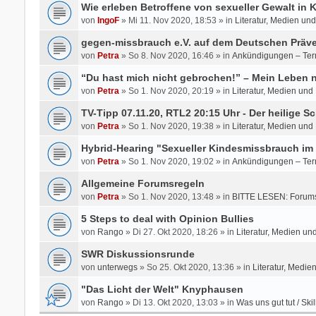
Wie erleben Betroffene von sexueller Gewalt in
von
IngoF
» Mi 11. Nov 2020, 18:53 » in
Literatur, Medien un
gegen-missbrauch e.V. auf dem Deutschen Präve
von
Petra
» So 8. Nov 2020, 16:46 » in
Ankündigungen – Ter
“Du hast mich nicht gebrochen!” – Mein Leben
von
Petra
» So 1. Nov 2020, 20:19 » in
Literatur, Medien und
TV-Tipp 07.11.20, RTL2 20:15 Uhr - Der heilige Sc
von
Petra
» So 1. Nov 2020, 19:38 » in
Literatur, Medien und
Hybrid-Hearing "Sexueller Kindesmissbrauch im 
von
Petra
» So 1. Nov 2020, 19:02 » in
Ankündigungen – Ter
Allgemeine Forumsregeln
von
Petra
» So 1. Nov 2020, 13:48 » in
BITTE LESEN: Forums
5 Steps to deal with Opinion Bullies
von
Rango
» Di 27. Okt 2020, 18:26 » in
Literatur, Medien un
SWR Diskussionsrunde
von
unterwegs
» So 25. Okt 2020, 13:36 » in
Literatur, Medie
"Das Licht der Welt" Knyphausen
von
Rango
» Di 13. Okt 2020, 13:03 » in
Was uns gut tut / Skil