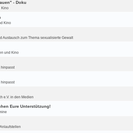
auen" - Doku
d Kino
m
nd Kino
d Austausch zum Thema sexualisierte Gewalt
ien und Kino
 hinpasst
 hinpasst
h e.V. in den Medien
hen Eure Unterstützung!
mine
nlaufstellen