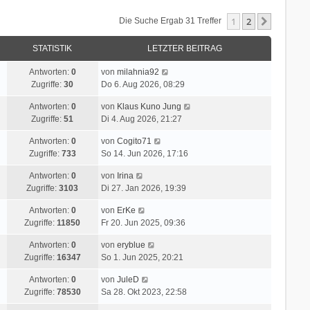
1
2
Nächste
Die Suche Ergab 31 Treffer
STATISTIK
LETZTER BEITRAG
Antworten:
0
von
milahnia92
Zugriffe:
30
Do 6. Aug 2026, 08:29
Antworten:
0
von
Klaus Kuno Jung
Zugriffe:
51
Di 4. Aug 2026, 21:27
Antworten:
0
von
Cogito71
Zugriffe:
733
So 14. Jun 2026, 17:16
Antworten:
0
von
Irina
Zugriffe:
3103
Di 27. Jan 2026, 19:39
Antworten:
0
von
ErKe
Zugriffe:
11850
Fr 20. Jun 2025, 09:36
Antworten:
0
von
eryblue
Zugriffe:
16347
So 1. Jun 2025, 20:21
Antworten:
0
von
JuleD
Zugriffe:
78530
Sa 28. Okt 2023, 22:58