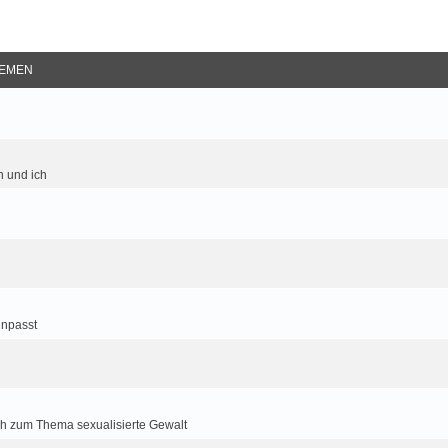
EMEN
 und ich
inpasst
h zum Thema sexualisierte Gewalt