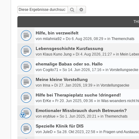
Suche
Erweiterte Suche
TH
Hilfe, bin verzweifelt
von
milahnia92
» Do 6. Aug 2026, 08:29 » in
Themenchats
Lebensgeschichte Kurzfassung
von
Klaus Kuno Jung
» Di 4. Aug 2026, 21:27 » in
Mein Leben
ehemalige Babas oder so. Hallo
von
Cogito71
» So 14. Jun 2026, 17:16 » in
Vorstellungsecke
Meine kleine Vorstellung
von
Irina
» Di 27. Jan 2026, 19:39 » in
Vorstellungsecke
Hilfe bei Therapieplatz suche !dringend!
von
ErKe
» Fr 20. Jun 2025, 09:36 » in
Was woanders nicht h
Emotionaler Missbrauch durch Betreuerin?
von
eryblue
» So 1. Jun 2025, 20:21 » in
Themenchats
Spezielle Klinik für DIS
von
JuleD
» Sa 28. Okt 2023, 22:58 » in
Fragen und Austausc