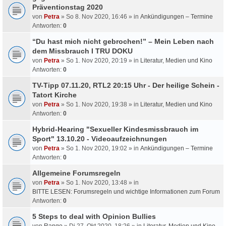
Präventionstag 2020
von
Petra
» So 8. Nov 2020, 16:46 » in
Ankündigungen – Termine
Antworten:
0
“Du hast mich nicht gebrochen!” – Mein Leben nach
dem Missbrauch I TRU DOKU
von
Petra
» So 1. Nov 2020, 20:19 » in
Literatur, Medien und Kino
Antworten:
0
TV-Tipp 07.11.20, RTL2 20:15 Uhr - Der heilige Schein -
Tatort Kirche
von
Petra
» So 1. Nov 2020, 19:38 » in
Literatur, Medien und Kino
Antworten:
0
Hybrid-Hearing "Sexueller Kindesmissbrauch im
Sport" 13.10.20 - Videoaufzeichnungen
von
Petra
» So 1. Nov 2020, 19:02 » in
Ankündigungen – Termine
Antworten:
0
Allgemeine Forumsregeln
von
Petra
» So 1. Nov 2020, 13:48 » in
BITTE LESEN: Forumsregeln und wichtige Informationen zum Forum
Antworten:
0
5 Steps to deal with Opinion Bullies
von
Rango
» Di 27. Okt 2020, 18:26 » in
Literatur, Medien und Kino