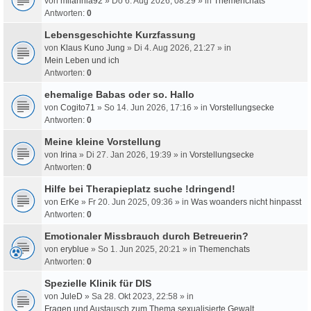
von
milahnia92
» Do 6. Aug 2026, 08:29 » in
Themenchats
Antworten:
0
Lebensgeschichte Kurzfassung
von
Klaus Kuno Jung
» Di 4. Aug 2026, 21:27 » in
Mein Leben und ich
Antworten:
0
ehemalige Babas oder so. Hallo
von
Cogito71
» So 14. Jun 2026, 17:16 » in
Vorstellungsecke
Antworten:
0
Meine kleine Vorstellung
von
Irina
» Di 27. Jan 2026, 19:39 » in
Vorstellungsecke
Antworten:
0
Hilfe bei Therapieplatz suche !dringend!
von
ErKe
» Fr 20. Jun 2025, 09:36 » in
Was woanders nicht hinpasst
Antworten:
0
Emotionaler Missbrauch durch Betreuerin?
von
eryblue
» So 1. Jun 2025, 20:21 » in
Themenchats
Antworten:
0
Spezielle Klinik für DIS
von
JuleD
» Sa 28. Okt 2023, 22:58 » in
Fragen und Austausch zum Thema sexualisierte Gewalt