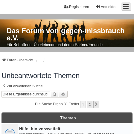
Registrieren
Anmelden
Das Forum von gegen-missbrauch
e.V.
Für Betroffene, Überlebende und deren Partner/Freunde
Foren-Übersicht
Unbeantwortete Themen
Zur erweiterten Suche
Suche
Erweiterte Suche
1
2
Nächste
Die Suche Ergab 31 Treffer
Themen
Hilfe, bin verzweifelt