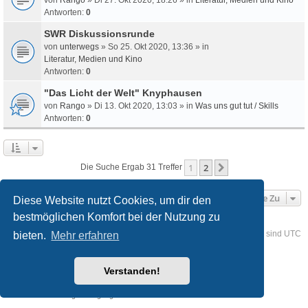
Antworten:
0
SWR Diskussionsrunde
von
unterwegs
» So 25. Okt 2020, 13:36 » in
Literatur, Medien und Kino
Antworten:
0
"Das Licht der Welt" Knyphausen
von
Rango
» Di 13. Okt 2020, 13:03 » in
Was uns gut tut / Skills
Antworten:
0
1
2
Nächste
Die Suche Ergab 31 Treffer
Gehe Zu
Diese Website nutzt Cookies, um dir den
bestmöglichen Komfort bei der Nutzung zu
Foren-Übersicht
Kontakt
Alle Cookies löschen
Alle Zeiten sind
UTC
bieten.
Mehr erfahren
Powered by
phpBB
® Forum Software © phpBB Limited
Verstanden!
Deutsche Übersetzung durch
phpBB.de
Style
we_universal
created by INVENTEA & v12mike
Datenschutz
Nutzungsbedingungen