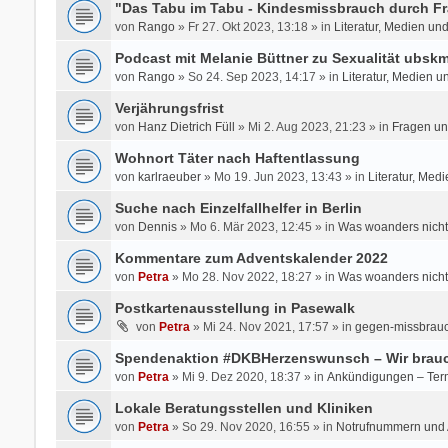
"Das Tabu im Tabu - Kindesmissbrauch durch Fr
von
Rango
» Fr 27. Okt 2023, 13:18 » in
Literatur, Medien un
Podcast mit Melanie Büttner zu Sexualität ubsk
von
Rango
» So 24. Sep 2023, 14:17 » in
Literatur, Medien u
Verjährungsfrist
von
Hanz Dietrich Füll
» Mi 2. Aug 2023, 21:23 » in
Fragen un
Wohnort Täter nach Haftentlassung
von
karlraeuber
» Mo 19. Jun 2023, 13:43 » in
Literatur, Med
Suche nach Einzelfallhelfer in Berlin
von
Dennis
» Mo 6. Mär 2023, 12:45 » in
Was woanders nicht
Kommentare zum Adventskalender 2022
von
Petra
» Mo 28. Nov 2022, 18:27 » in
Was woanders nicht
Postkartenausstellung in Pasewalk
von
Petra
» Mi 24. Nov 2021, 17:57 » in
gegen-missbrauc
Spendenaktion #DKBHerzenswunsch – Wir brauc
von
Petra
» Mi 9. Dez 2020, 18:37 » in
Ankündigungen – Ter
Lokale Beratungsstellen und Kliniken
von
Petra
» So 29. Nov 2020, 16:55 » in
Notrufnummern und A