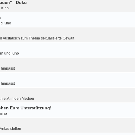
auen" - Doku
d Kino
m
nd Kino
d Austausch zum Thema sexualisierte Gewalt
ien und Kino
 hinpasst
 hinpasst
h e.V. in den Medien
hen Eure Unterstützung!
mine
nlaufstellen