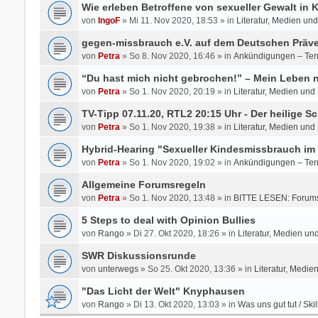
Wie erleben Betroffene von sexueller Gewalt in
von
IngoF
» Mi 11. Nov 2020, 18:53 » in
Literatur, Medien un
gegen-missbrauch e.V. auf dem Deutschen Präve
von
Petra
» So 8. Nov 2020, 16:46 » in
Ankündigungen – Ter
“Du hast mich nicht gebrochen!” – Mein Leben
von
Petra
» So 1. Nov 2020, 20:19 » in
Literatur, Medien und
TV-Tipp 07.11.20, RTL2 20:15 Uhr - Der heilige Sc
von
Petra
» So 1. Nov 2020, 19:38 » in
Literatur, Medien und
Hybrid-Hearing "Sexueller Kindesmissbrauch im 
von
Petra
» So 1. Nov 2020, 19:02 » in
Ankündigungen – Ter
Allgemeine Forumsregeln
von
Petra
» So 1. Nov 2020, 13:48 » in
BITTE LESEN: Forums
5 Steps to deal with Opinion Bullies
von
Rango
» Di 27. Okt 2020, 18:26 » in
Literatur, Medien un
SWR Diskussionsrunde
von
unterwegs
» So 25. Okt 2020, 13:36 » in
Literatur, Medie
"Das Licht der Welt" Knyphausen
von
Rango
» Di 13. Okt 2020, 13:03 » in
Was uns gut tut / Skil