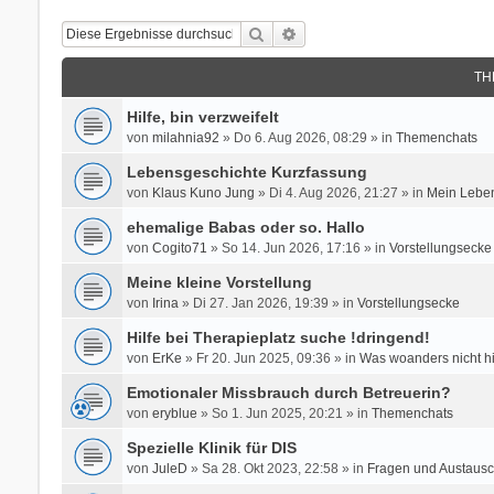
Suche
Erweiterte Suche
TH
Hilfe, bin verzweifelt
von
milahnia92
» Do 6. Aug 2026, 08:29 » in
Themenchats
Lebensgeschichte Kurzfassung
von
Klaus Kuno Jung
» Di 4. Aug 2026, 21:27 » in
Mein Leben
ehemalige Babas oder so. Hallo
von
Cogito71
» So 14. Jun 2026, 17:16 » in
Vorstellungsecke
Meine kleine Vorstellung
von
Irina
» Di 27. Jan 2026, 19:39 » in
Vorstellungsecke
Hilfe bei Therapieplatz suche !dringend!
von
ErKe
» Fr 20. Jun 2025, 09:36 » in
Was woanders nicht h
Emotionaler Missbrauch durch Betreuerin?
von
eryblue
» So 1. Jun 2025, 20:21 » in
Themenchats
Spezielle Klinik für DIS
von
JuleD
» Sa 28. Okt 2023, 22:58 » in
Fragen und Austausc