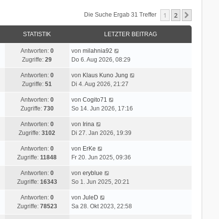
1
2
Nächste
Die Suche Ergab 31 Treffer
STATISTIK
LETZTER BEITRAG
Antworten:
0
von
milahnia92
Zugriffe:
29
Do 6. Aug 2026, 08:29
Antworten:
0
von
Klaus Kuno Jung
Zugriffe:
51
Di 4. Aug 2026, 21:27
Antworten:
0
von
Cogito71
Zugriffe:
730
So 14. Jun 2026, 17:16
Antworten:
0
von
Irina
Zugriffe:
3102
Di 27. Jan 2026, 19:39
Antworten:
0
von
ErKe
Zugriffe:
11848
Fr 20. Jun 2025, 09:36
Antworten:
0
von
eryblue
Zugriffe:
16343
So 1. Jun 2025, 20:21
Antworten:
0
von
JuleD
Zugriffe:
78523
Sa 28. Okt 2023, 22:58