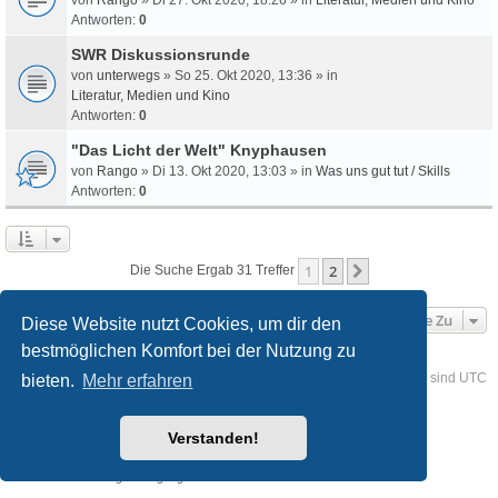
Antworten:
0
SWR Diskussionsrunde
von
unterwegs
» So 25. Okt 2020, 13:36 » in
Literatur, Medien und Kino
Antworten:
0
"Das Licht der Welt" Knyphausen
von
Rango
» Di 13. Okt 2020, 13:03 » in
Was uns gut tut / Skills
Antworten:
0
1
2
Nächste
Die Suche Ergab 31 Treffer
Gehe Zu
Diese Website nutzt Cookies, um dir den
bestmöglichen Komfort bei der Nutzung zu
Foren-Übersicht
Kontakt
Alle Cookies löschen
Alle Zeiten sind
UTC
bieten.
Mehr erfahren
Powered by
phpBB
® Forum Software © phpBB Limited
Verstanden!
Deutsche Übersetzung durch
phpBB.de
Style
we_universal
created by INVENTEA & v12mike
Datenschutz
Nutzungsbedingungen