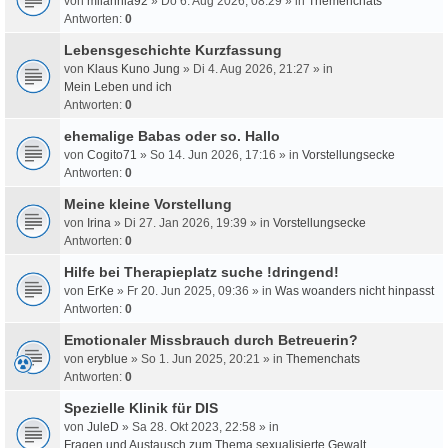
von
milahnia92
» Do 6. Aug 2026, 08:29 » in
Themenchats
Antworten:
0
Lebensgeschichte Kurzfassung
von
Klaus Kuno Jung
» Di 4. Aug 2026, 21:27 » in
Mein Leben und ich
Antworten:
0
ehemalige Babas oder so. Hallo
von
Cogito71
» So 14. Jun 2026, 17:16 » in
Vorstellungsecke
Antworten:
0
Meine kleine Vorstellung
von
Irina
» Di 27. Jan 2026, 19:39 » in
Vorstellungsecke
Antworten:
0
Hilfe bei Therapieplatz suche !dringend!
von
ErKe
» Fr 20. Jun 2025, 09:36 » in
Was woanders nicht hinpasst
Antworten:
0
Emotionaler Missbrauch durch Betreuerin?
von
eryblue
» So 1. Jun 2025, 20:21 » in
Themenchats
Antworten:
0
Spezielle Klinik für DIS
von
JuleD
» Sa 28. Okt 2023, 22:58 » in
Fragen und Austausch zum Thema sexualisierte Gewalt