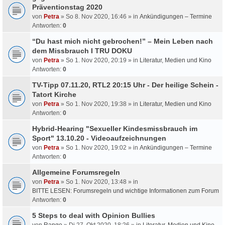
Präventionstag 2020
von
Petra
» So 8. Nov 2020, 16:46 » in
Ankündigungen – Termine
Antworten:
0
“Du hast mich nicht gebrochen!” – Mein Leben nach
dem Missbrauch I TRU DOKU
von
Petra
» So 1. Nov 2020, 20:19 » in
Literatur, Medien und Kino
Antworten:
0
TV-Tipp 07.11.20, RTL2 20:15 Uhr - Der heilige Schein -
Tatort Kirche
von
Petra
» So 1. Nov 2020, 19:38 » in
Literatur, Medien und Kino
Antworten:
0
Hybrid-Hearing "Sexueller Kindesmissbrauch im
Sport" 13.10.20 - Videoaufzeichnungen
von
Petra
» So 1. Nov 2020, 19:02 » in
Ankündigungen – Termine
Antworten:
0
Allgemeine Forumsregeln
von
Petra
» So 1. Nov 2020, 13:48 » in
BITTE LESEN: Forumsregeln und wichtige Informationen zum Forum
Antworten:
0
5 Steps to deal with Opinion Bullies
von
Rango
» Di 27. Okt 2020, 18:26 » in
Literatur, Medien und Kino