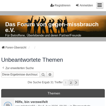
Registrieren
Anmelden
Das Forum von gegen-missbrauch
e.V.
Für Betroffene, Überlebende und deren Partner/Freunde
Foren-Übersicht
Unbeantwortete Themen
Zur erweiterten Suche
Suche
Erweiterte Suche
1
2
Nächste
Die Suche Ergab 31 Treffer
Themen
Hilfe, bin verzweifelt