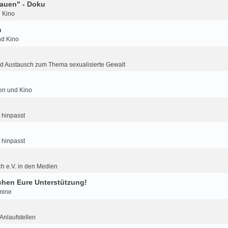
auen" - Doku
d Kino
m
nd Kino
d Austausch zum Thema sexualisierte Gewalt
ien und Kino
 hinpasst
 hinpasst
h e.V. in den Medien
hen Eure Unterstützung!
mine
nlaufstellen