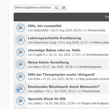
Suche
Erweiterte Suche
TH
Hilfe, bin verzweifelt
von
milahnia92
» Do 6. Aug 2026, 08:29 » in
Themenchats
Lebensgeschichte Kurzfassung
von
Klaus Kuno Jung
» Di 4. Aug 2026, 21:27 » in
Mein Leben
ehemalige Babas oder so. Hallo
von
Cogito71
» So 14. Jun 2026, 17:16 » in
Vorstellungsecke
Meine kleine Vorstellung
von
Irina
» Di 27. Jan 2026, 19:39 » in
Vorstellungsecke
Hilfe bei Therapieplatz suche !dringend!
von
ErKe
» Fr 20. Jun 2025, 09:36 » in
Was woanders nicht h
Emotionaler Missbrauch durch Betreuerin?
von
eryblue
» So 1. Jun 2025, 20:21 » in
Themenchats
Spezielle Klinik für DIS
von
JuleD
» Sa 28. Okt 2023, 22:58 » in
Fragen und Austausc