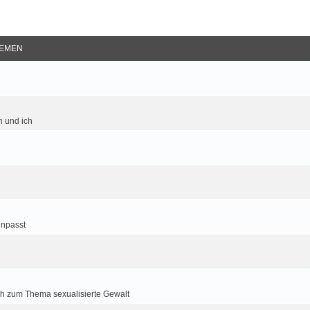
EMEN
 und ich
inpasst
h zum Thema sexualisierte Gewalt