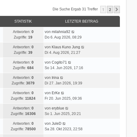
1
2
Nächste
Die Suche Ergab 31 Treffer
STATISTIK
LETZTER BEITRAG
Antworten:
0
von
milahnia92
Zugriffe:
19
Do 6. Aug 2026, 08:29
Antworten:
0
von
Klaus Kuno Jung
Zugriffe:
39
Di 4. Aug 2026, 21:27
Antworten:
0
von
Cogito71
Zugriffe:
684
So 14. Jun 2026, 17:16
Antworten:
0
von
Irina
Zugriffe:
3079
Di 27. Jan 2026, 19:39
Antworten:
0
von
ErKe
Zugriffe:
11824
Fr 20. Jun 2025, 09:36
Antworten:
0
von
eryblue
Zugriffe:
16306
So 1. Jun 2025, 20:21
Antworten:
0
von
JuleD
Zugriffe:
78500
Sa 28. Okt 2023, 22:58