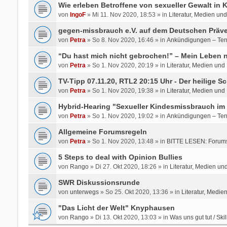
Wie erleben Betroffene von sexueller Gewalt in
von
IngoF
» Mi 11. Nov 2020, 18:53 » in
Literatur, Medien un
gegen-missbrauch e.V. auf dem Deutschen Präve
von
Petra
» So 8. Nov 2020, 16:46 » in
Ankündigungen – Ter
“Du hast mich nicht gebrochen!” – Mein Leben
von
Petra
» So 1. Nov 2020, 20:19 » in
Literatur, Medien und
TV-Tipp 07.11.20, RTL2 20:15 Uhr - Der heilige Sc
von
Petra
» So 1. Nov 2020, 19:38 » in
Literatur, Medien und
Hybrid-Hearing "Sexueller Kindesmissbrauch im 
von
Petra
» So 1. Nov 2020, 19:02 » in
Ankündigungen – Ter
Allgemeine Forumsregeln
von
Petra
» So 1. Nov 2020, 13:48 » in
BITTE LESEN: Forums
5 Steps to deal with Opinion Bullies
von
Rango
» Di 27. Okt 2020, 18:26 » in
Literatur, Medien un
SWR Diskussionsrunde
von
unterwegs
» So 25. Okt 2020, 13:36 » in
Literatur, Medie
"Das Licht der Welt" Knyphausen
von
Rango
» Di 13. Okt 2020, 13:03 » in
Was uns gut tut / Skil