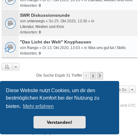
Antworten:
0
SWR Diskussionsrunde
von
unterwegs
» So 25. Okt 2020, 13:36 » in
Literatur, Medien und Kino
Antworten:
0
"Das Licht der Welt" Knyphausen
von
Rango
» Di 13. Okt 2020, 13:03 » in
Was uns gut tut / Skills
Antworten:
0
1
2
Nächste
Die Suche Ergab 31 Treffer
Gehe Zu
Diese Website nutzt Cookies, um dir den
bestmöglichen Komfort bei der Nutzung zu
Foren-Übersicht
Kontakt
Alle Cookies löschen
Alle Zeiten sind
UTC
bieten.
Mehr erfahren
Powered by
phpBB
® Forum Software © phpBB Limited
Verstanden!
Deutsche Übersetzung durch
phpBB.de
Style
we_universal
created by INVENTEA & v12mike
Datenschutz
Nutzungsbedingungen