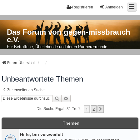
Registrieren
Anmelden
Das Forum von gegen-missbrauch
e.V.
Für Betroffene, Überlebende und deren Partner/Freunde
Foren-Übersicht
Unbeantwortete Themen
Zur erweiterten Suche
Suche
Erweiterte Suche
1
2
Nächste
Die Suche Ergab 31 Treffer
Themen
Hilfe, bin verzweifelt