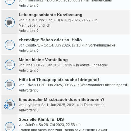
von
milahnia92
» Do 6. Aug 2026, 08:29 » in
Themenchats
Antworten:
0
Lebensgeschichte Kurzfassung
von
Klaus Kuno Jung
» Di 4. Aug 2026, 21:27 » in
Mein Leben und ich
Antworten:
0
ehemalige Babas oder so. Hallo
von
Cogito71
» So 14. Jun 2026, 17:16 » in
Vorstellungsecke
Antworten:
0
Meine kleine Vorstellung
von
Irina
» Di 27. Jan 2026, 19:39 » in
Vorstellungsecke
Antworten:
0
Hilfe bei Therapieplatz suche !dringend!
von
ErKe
» Fr 20. Jun 2025, 09:36 » in
Was woanders nicht hinpasst
Antworten:
0
Emotionaler Missbrauch durch Betreuerin?
von
eryblue
» So 1. Jun 2025, 20:21 » in
Themenchats
Antworten:
0
Spezielle Klinik für DIS
von
JuleD
» Sa 28. Okt 2023, 22:58 » in
Fragen und Austausch zum Thema sexualisierte Gewalt