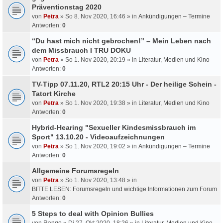
Präventionstag 2020
von
Petra
» So 8. Nov 2020, 16:46 » in
Ankündigungen – Termine
Antworten:
0
“Du hast mich nicht gebrochen!” – Mein Leben nach
dem Missbrauch I TRU DOKU
von
Petra
» So 1. Nov 2020, 20:19 » in
Literatur, Medien und Kino
Antworten:
0
TV-Tipp 07.11.20, RTL2 20:15 Uhr - Der heilige Schein -
Tatort Kirche
von
Petra
» So 1. Nov 2020, 19:38 » in
Literatur, Medien und Kino
Antworten:
0
Hybrid-Hearing "Sexueller Kindesmissbrauch im
Sport" 13.10.20 - Videoaufzeichnungen
von
Petra
» So 1. Nov 2020, 19:02 » in
Ankündigungen – Termine
Antworten:
0
Allgemeine Forumsregeln
von
Petra
» So 1. Nov 2020, 13:48 » in
BITTE LESEN: Forumsregeln und wichtige Informationen zum Forum
Antworten:
0
5 Steps to deal with Opinion Bullies
von
Rango
» Di 27. Okt 2020, 18:26 » in
Literatur, Medien und Kino