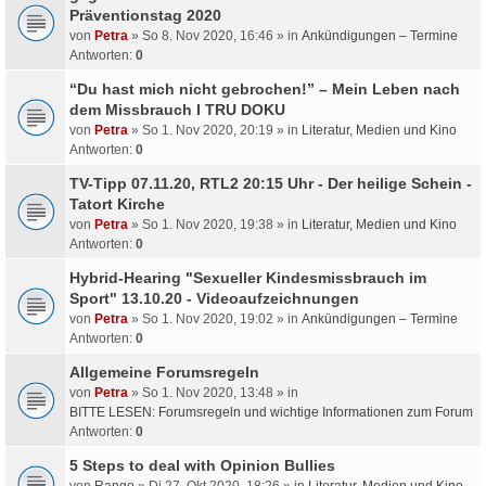
Präventionstag 2020
von
Petra
» So 8. Nov 2020, 16:46 » in
Ankündigungen – Termine
Antworten:
0
“Du hast mich nicht gebrochen!” – Mein Leben nach
dem Missbrauch I TRU DOKU
von
Petra
» So 1. Nov 2020, 20:19 » in
Literatur, Medien und Kino
Antworten:
0
TV-Tipp 07.11.20, RTL2 20:15 Uhr - Der heilige Schein -
Tatort Kirche
von
Petra
» So 1. Nov 2020, 19:38 » in
Literatur, Medien und Kino
Antworten:
0
Hybrid-Hearing "Sexueller Kindesmissbrauch im
Sport" 13.10.20 - Videoaufzeichnungen
von
Petra
» So 1. Nov 2020, 19:02 » in
Ankündigungen – Termine
Antworten:
0
Allgemeine Forumsregeln
von
Petra
» So 1. Nov 2020, 13:48 » in
BITTE LESEN: Forumsregeln und wichtige Informationen zum Forum
Antworten:
0
5 Steps to deal with Opinion Bullies
von
Rango
» Di 27. Okt 2020, 18:26 » in
Literatur, Medien und Kino