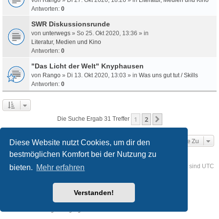
Antworten:
0
SWR Diskussionsrunde
von
unterwegs
» So 25. Okt 2020, 13:36 » in
Literatur, Medien und Kino
Antworten:
0
"Das Licht der Welt" Knyphausen
von
Rango
» Di 13. Okt 2020, 13:03 » in
Was uns gut tut / Skills
Antworten:
0
1
2
Nächste
Die Suche Ergab 31 Treffer
Gehe Zu
Diese Website nutzt Cookies, um dir den
bestmöglichen Komfort bei der Nutzung zu
Foren-Übersicht
Kontakt
Alle Cookies löschen
Alle Zeiten sind
UTC
bieten.
Mehr erfahren
Powered by
phpBB
® Forum Software © phpBB Limited
Verstanden!
Deutsche Übersetzung durch
phpBB.de
Style
we_universal
created by INVENTEA & v12mike
Datenschutz
Nutzungsbedingungen