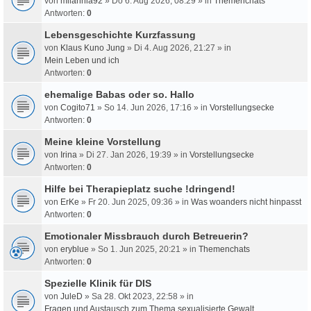
von
milahnia92
» Do 6. Aug 2026, 08:29 » in
Themenchats
Antworten:
0
Lebensgeschichte Kurzfassung
von
Klaus Kuno Jung
» Di 4. Aug 2026, 21:27 » in
Mein Leben und ich
Antworten:
0
ehemalige Babas oder so. Hallo
von
Cogito71
» So 14. Jun 2026, 17:16 » in
Vorstellungsecke
Antworten:
0
Meine kleine Vorstellung
von
Irina
» Di 27. Jan 2026, 19:39 » in
Vorstellungsecke
Antworten:
0
Hilfe bei Therapieplatz suche !dringend!
von
ErKe
» Fr 20. Jun 2025, 09:36 » in
Was woanders nicht hinpasst
Antworten:
0
Emotionaler Missbrauch durch Betreuerin?
von
eryblue
» So 1. Jun 2025, 20:21 » in
Themenchats
Antworten:
0
Spezielle Klinik für DIS
von
JuleD
» Sa 28. Okt 2023, 22:58 » in
Fragen und Austausch zum Thema sexualisierte Gewalt