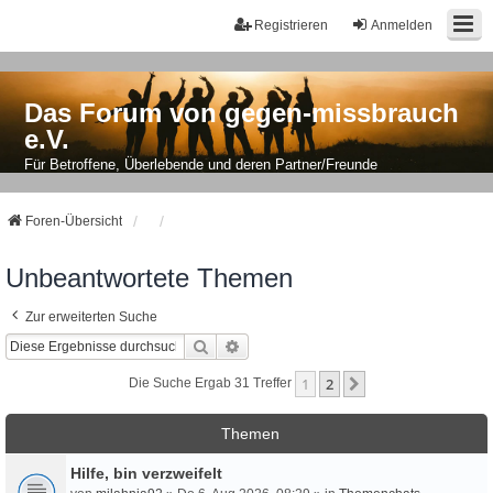
Registrieren
Anmelden
Das Forum von gegen-missbrauch
e.V.
Für Betroffene, Überlebende und deren Partner/Freunde
Foren-Übersicht
Unbeantwortete Themen
Zur erweiterten Suche
Suche
Erweiterte Suche
1
2
Nächste
Die Suche Ergab 31 Treffer
Themen
Hilfe, bin verzweifelt