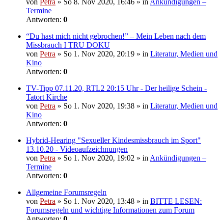
von
Petra
» So 8. Nov 2020, 16:46 » in
Ankündigungen –
Termine
Antworten:
0
“Du hast mich nicht gebrochen!” – Mein Leben nach dem
Missbrauch I TRU DOKU
von
Petra
» So 1. Nov 2020, 20:19 » in
Literatur, Medien und
Kino
Antworten:
0
TV-Tipp 07.11.20, RTL2 20:15 Uhr - Der heilige Schein -
Tatort Kirche
von
Petra
» So 1. Nov 2020, 19:38 » in
Literatur, Medien und
Kino
Antworten:
0
Hybrid-Hearing "Sexueller Kindesmissbrauch im Sport"
13.10.20 - Videoaufzeichnungen
von
Petra
» So 1. Nov 2020, 19:02 » in
Ankündigungen –
Termine
Antworten:
0
Allgemeine Forumsregeln
von
Petra
» So 1. Nov 2020, 13:48 » in
BITTE LESEN:
Forumsregeln und wichtige Informationen zum Forum
Antworten:
0