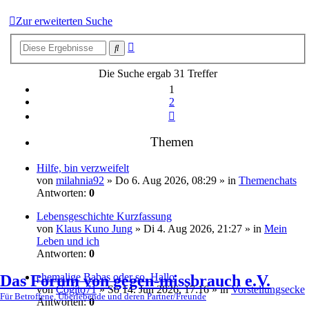
Zur erweiterten Suche
Erweiterte
Suche
Suche
Die Suche ergab 31 Treffer
1
2
Nächste
Themen
Hilfe, bin verzweifelt
von
milahnia92
» Do 6. Aug 2026, 08:29 » in
Themenchats
Antworten:
0
Lebensgeschichte Kurzfassung
von
Klaus Kuno Jung
» Di 4. Aug 2026, 21:27 » in
Mein
Leben und ich
Antworten:
0
ehemalige Babas oder so. Hallo
Das Forum von gegen-missbrauch e.V.
von
Cogito71
» So 14. Jun 2026, 17:16 » in
Vorstellungsecke
Für Betroffene, Überlebende und deren Partner/Freunde
Antworten:
0