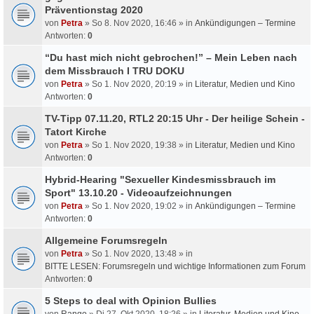
Präventionstag 2020
von
Petra
» So 8. Nov 2020, 16:46 » in
Ankündigungen – Termine
Antworten:
0
“Du hast mich nicht gebrochen!” – Mein Leben nach
dem Missbrauch I TRU DOKU
von
Petra
» So 1. Nov 2020, 20:19 » in
Literatur, Medien und Kino
Antworten:
0
TV-Tipp 07.11.20, RTL2 20:15 Uhr - Der heilige Schein -
Tatort Kirche
von
Petra
» So 1. Nov 2020, 19:38 » in
Literatur, Medien und Kino
Antworten:
0
Hybrid-Hearing "Sexueller Kindesmissbrauch im
Sport" 13.10.20 - Videoaufzeichnungen
von
Petra
» So 1. Nov 2020, 19:02 » in
Ankündigungen – Termine
Antworten:
0
Allgemeine Forumsregeln
von
Petra
» So 1. Nov 2020, 13:48 » in
BITTE LESEN: Forumsregeln und wichtige Informationen zum Forum
Antworten:
0
5 Steps to deal with Opinion Bullies
von
Rango
» Di 27. Okt 2020, 18:26 » in
Literatur, Medien und Kino