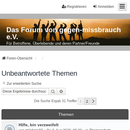
Registrieren
Anmelden
Das Forum von gegen-missbrauch
e.V.
Für Betroffene, Überlebende und deren Partner/Freunde
Foren-Übersicht
Unbeantwortete Themen
Zur erweiterten Suche
Suche
Erweiterte Suche
1
2
Nächste
Die Suche Ergab 31 Treffer
Themen
Hilfe, bin verzweifelt