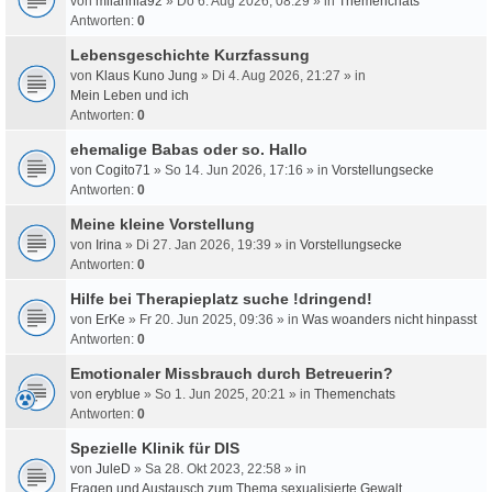
von
milahnia92
» Do 6. Aug 2026, 08:29 » in
Themenchats
Antworten:
0
Lebensgeschichte Kurzfassung
von
Klaus Kuno Jung
» Di 4. Aug 2026, 21:27 » in
Mein Leben und ich
Antworten:
0
ehemalige Babas oder so. Hallo
von
Cogito71
» So 14. Jun 2026, 17:16 » in
Vorstellungsecke
Antworten:
0
Meine kleine Vorstellung
von
Irina
» Di 27. Jan 2026, 19:39 » in
Vorstellungsecke
Antworten:
0
Hilfe bei Therapieplatz suche !dringend!
von
ErKe
» Fr 20. Jun 2025, 09:36 » in
Was woanders nicht hinpasst
Antworten:
0
Emotionaler Missbrauch durch Betreuerin?
von
eryblue
» So 1. Jun 2025, 20:21 » in
Themenchats
Antworten:
0
Spezielle Klinik für DIS
von
JuleD
» Sa 28. Okt 2023, 22:58 » in
Fragen und Austausch zum Thema sexualisierte Gewalt