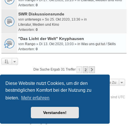
Antworten:
0
SWR Diskussionsrunde
von
unterwegs
» So 25. Okt 2020, 13:36 » in
Literatur, Medien und Kino
Antworten:
0
"Das Licht der Welt" Knyphausen
von
Rango
» Di 13. Okt 2020, 13:03 » in
Was uns gut tut / Skills
Antworten:
0
1
2
Nächste
Die Suche Ergab 31 Treffer
Gehe Zu
Diese Website nutzt Cookies, um dir den
bestmöglichen Komfort bei der Nutzung zu
Foren-Übersicht
Kontakt
Alle Cookies löschen
Alle Zeiten sind
UTC
bieten.
Mehr erfahren
Powered by
phpBB
® Forum Software © phpBB Limited
Verstanden!
Deutsche Übersetzung durch
phpBB.de
Style
we_universal
created by INVENTEA & v12mike
Datenschutz
Nutzungsbedingungen