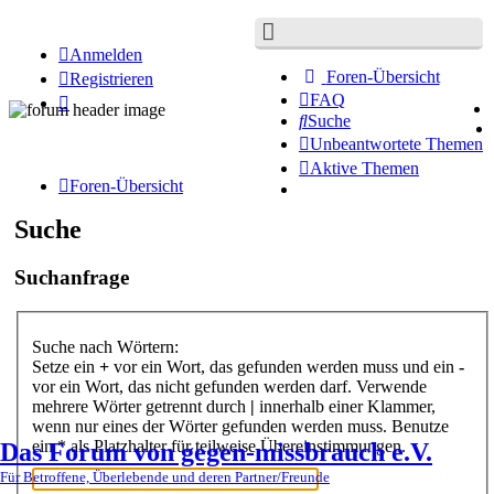
Anmelden
Foren-Übersicht
Registrieren
FAQ
Suche
Unbeantwortete Themen
Aktive Themen
Foren-Übersicht
Suche
Suchanfrage
Suche nach Wörtern:
Setze ein
+
vor ein Wort, das gefunden werden muss und ein
-
vor ein Wort, das nicht gefunden werden darf. Verwende
mehrere Wörter getrennt durch
|
innerhalb einer Klammer,
wenn nur eines der Wörter gefunden werden muss. Benutze
ein * als Platzhalter für teilweise Übereinstimmungen.
Das Forum von gegen-missbrauch e.V.
Für Betroffene, Überlebende und deren Partner/Freunde