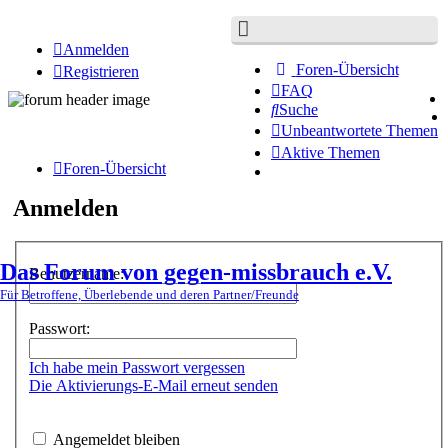
Anmelden
Foren-Übersicht
Registrieren
FAQ
Suche
Unbeantwortete Themen
Aktive Themen
Foren-Übersicht
Anmelden
Das Forum von gegen-missbrauch e.V.
Benutzername:
Für Betroffene, Überlebende und deren Partner/Freunde
Passwort:
Ich habe mein Passwort vergessen
Die Aktivierungs-E-Mail erneut senden
Angemeldet bleiben