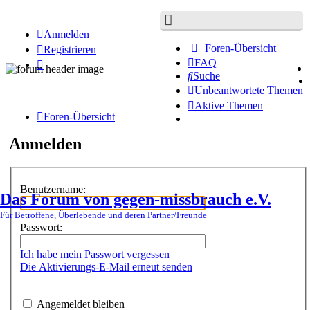
Anmelden
Foren-Übersicht
Registrieren
FAQ
Suche
Unbeantwortete Themen
Aktive Themen
Foren-Übersicht
Anmelden
Benutzername:
Das Forum von gegen-missbrauch e.V.
Für Betroffene, Überlebende und deren Partner/Freunde
Passwort:
Ich habe mein Passwort vergessen
Die Aktivierungs-E-Mail erneut senden
Angemeldet bleiben