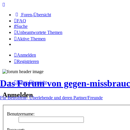
Foren-Übersicht
FAQ
Suche
Unbeantwortete Themen
Aktive Themen
Anmelden
Registrieren
Das Forum von gegen-missbrauc
Foren-Übersicht
Anmelden
Für Betroffene, Überlebende und deren Partner/Freunde
Benutzername:
Passwort: