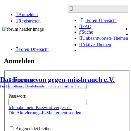
Anmelden
Foren-Übersicht
Registrieren
FAQ
Suche
Unbeantwortete Themen
Aktive Themen
Foren-Übersicht
Anmelden
Das Forum von gegen-missbrauch e.V.
Benutzername:
Für Betroffene, Überlebende und deren Partner/Freunde
Passwort:
Ich habe mein Passwort vergessen
Die Aktivierungs-E-Mail erneut senden
Angemeldet bleiben