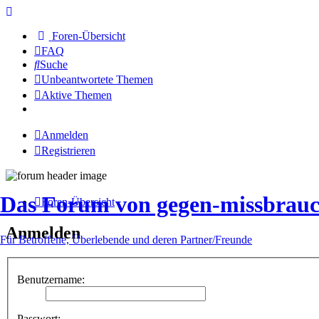
Foren-Übersicht
FAQ
Suche
Unbeantwortete Themen
Aktive Themen
Anmelden
Registrieren
Das Forum von gegen-missbrauc
Foren-Übersicht
Anmelden
Für Betroffene, Überlebende und deren Partner/Freunde
Benutzername:
Passwort: