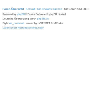
Foren-Übersicht
Kontakt
Alle Cookies löschen
Alle Zeiten sind
UTC
Powered by
phpBB
® Forum Software © phpBB Limited
Deutsche Übersetzung durch
phpBB.de
Style
we_universal
created by INVENTEA & v12mike
Datenschutz
Nutzungsbedingungen