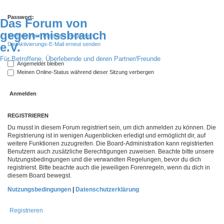
Passwort:
Das Forum von
gegen-missbrauch
Ich habe mein Passwort vergessen
e.V.
Die Aktivierungs-E-Mail erneut senden
Für Betroffene, Überlebende und deren Partner/Freunde
Angemeldet bleiben
Meinen Online-Status während dieser Sitzung verbergen
REGISTRIEREN
Du musst in diesem Forum registriert sein, um dich anmelden zu können. Die
Registrierung ist in wenigen Augenblicken erledigt und ermöglicht dir, auf
weitere Funktionen zuzugreifen. Die Board-Administration kann registrierten
Benutzern auch zusätzliche Berechtigungen zuweisen. Beachte bitte unsere
Nutzungsbedingungen und die verwandten Regelungen, bevor du dich
registrierst. Bitte beachte auch die jeweiligen Forenregeln, wenn du dich in
diesem Board bewegst.
Nutzungsbedingungen
|
Datenschutzerklärung
Registrieren