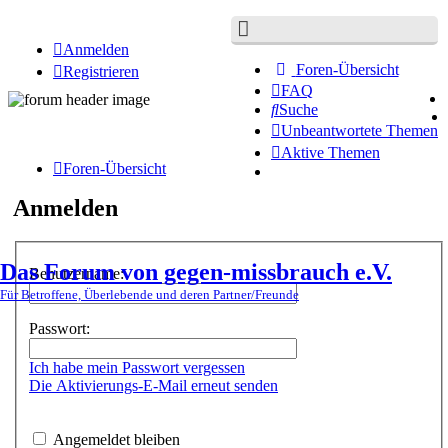
Anmelden
Foren-Übersicht
Registrieren
FAQ
Suche
Unbeantwortete Themen
Aktive Themen
Foren-Übersicht
Anmelden
Das Forum von gegen-missbrauch e.V.
Benutzername:
Für Betroffene, Überlebende und deren Partner/Freunde
Passwort:
Ich habe mein Passwort vergessen
Die Aktivierungs-E-Mail erneut senden
Angemeldet bleiben