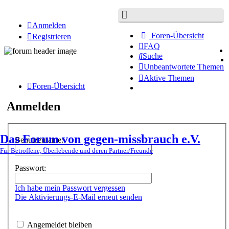
Anmelden
Foren-Übersicht
Registrieren
FAQ
Suche
Unbeantwortete Themen
Aktive Themen
Foren-Übersicht
Anmelden
Das Forum von gegen-missbrauch e.V.
Benutzername:
Für Betroffene, Überlebende und deren Partner/Freunde
Passwort:
Ich habe mein Passwort vergessen
Die Aktivierungs-E-Mail erneut senden
Angemeldet bleiben