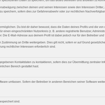
r spezifizierten Daten zu speichern, um das Board betreiben und anbieten zu könn
senabwägung zwischen deinen und seinen Interessen sowie den Interessen Dritter, 
 speichern, sofern dies zur Gefahrenabwehr oder zur rechtlichen Nachverfolgbark
öglichen. Du bist dir daher bewusst, dass die Daten deines Profils und die von dir
für einen eingeschränkten Nutzerkreis (z. B. andere registrierte Benutzer, Adminis
. Die E-Mail-Adresse aus deinem Profil ist dabei jedoch nur für den Betreiber und
 Zustimmung an Dritte weitergeben. Dies gilt nicht, sofern er auf Grund gesetzlic
ung rechtlicher Interessen erforderlich sind.
gegebenen Kontaktdaten zu kontaktieren, sofern dies zur Übermittlung zentraler Inf
nlichen Bereich gestattet hast.
oftware umfassen. Sofern der Betreiber in anderen Bereichen seiner Software weit
gespeichert sind.