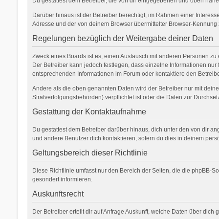
Du gestattest dem Betreiber, die von dir eingegebenen und oben nähe
Darüber hinaus ist der Betreiber berechtigt, im Rahmen einer Interes
Adresse und der von deinem Browser übermittelter Browser-Kennung zu
Regelungen bezüglich der Weitergabe deiner Daten
Zweck eines Boards ist es, einen Austausch mit anderen Personen zu erm
Der Betreiber kann jedoch festlegen, dass einzelne Informationen nur 
entsprechenden Informationen im Forum oder kontaktiere den Betreiber
Andere als die oben genannten Daten wird der Betreiber nur mit deiner
Strafverfolgungsbehörden) verpflichtet ist oder die Daten zur Durchsetz
Gestattung der Kontaktaufnahme
Du gestattest dem Betreiber darüber hinaus, dich unter den von dir an
und andere Benutzer dich kontaktieren, sofern du dies in deinem persö
Geltungsbereich dieser Richtlinie
Diese Richtlinie umfasst nur den Bereich der Seiten, die die phpBB-S
gesondert informieren.
Auskunftsrecht
Der Betreiber erteilt dir auf Anfrage Auskunft, welche Daten über dich 