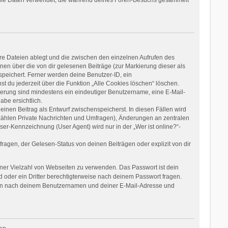
re Dateien ablegt und die zwischen den einzelnen Aufrufen des
onen über die von dir gelesenen Beiträge (zur Markierung dieser als
speichert. Ferner werden deine Benutzer-ID, ein
t du jederzeit über die Funktion „Alle Cookies löschen“ löschen.
rierung sind mindestens ein eindeutiger Benutzername, eine E-Mail-
be ersichtlich.
einen Beitrag als Entwurf zwischenspeicherst. In diesen Fällen wird
 zählen Private Nachrichten und Umfragen), Änderungen an zentralen
er-Kennzeichnung (User Agent) wird nur in der „Wer ist online?“-
agen, der Gelesen-Status von deinen Beiträgen oder explizit von dir
einer Vielzahl von Webseiten zu verwenden. Das Passwort ist dein
 oder ein Dritter berechtigterweise nach deinem Passwort fragen.
dann nach deinem Benutzernamen und deiner E-Mail-Adresse und