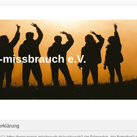
missbrauch e.V.
erklärung
V.“ („https://www.gegen-missbrauch.de/austausch“) (im Folgenden „der Betreiber