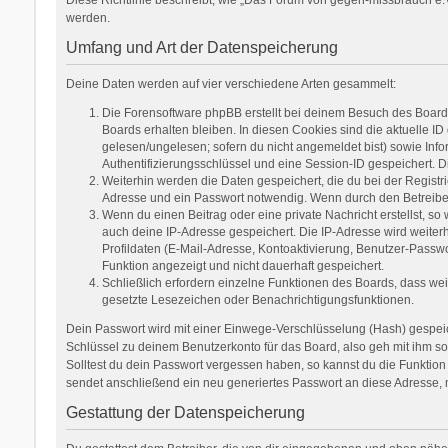
werden.
Umfang und Art der Datenspeicherung
Deine Daten werden auf vier verschiedene Arten gesammelt:
Die Forensoftware phpBB erstellt bei deinem Besuch des Boards
Boards erhalten bleiben. In diesen Cookies sind die aktuelle ID
gelesen/ungelesen; sofern du nicht angemeldet bist) sowie Inf
Authentifizierungsschlüssel und eine Session-ID gespeichert. D
Weiterhin werden die Daten gespeichert, die du bei der Registr
Adresse und ein Passwort notwendig. Wenn durch den Betreiber w
Wenn du einen Beitrag oder eine private Nachricht erstellst, so
auch deine IP-Adresse gespeichert. Die IP-Adresse wird weite
Profildaten (E-Mail-Adresse, Kontoaktivierung, Benutzer-Passw
Funktion angezeigt und nicht dauerhaft gespeichert.
Schließlich erfordern einzelne Funktionen des Boards, dass we
gesetzte Lesezeichen oder Benachrichtigungsfunktionen.
Dein Passwort wird mit einer Einwege-Verschlüsselung (Hash) gespeich
Schlüssel zu deinem Benutzerkonto für das Board, also geh mit ihm so
Solltest du dein Passwort vergessen haben, so kannst du die Funkti
sendet anschließend ein neu generiertes Passwort an diese Adresse, 
Gestattung der Datenspeicherung