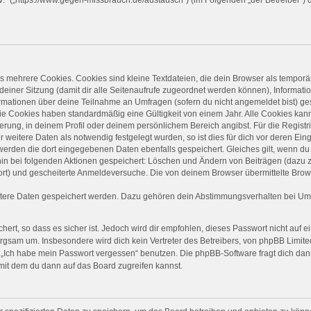
 mehrere Cookies. Cookies sind kleine Textdateien, die dein Browser als temporä
 deiner Sitzung (damit dir alle Seitenaufrufe zugeordnet werden können), Informati
ormationen über deine Teilnahme an Umfragen (sofern du nicht angemeldet bist) ge
ie Cookies haben standardmäßig eine Gültigkeit von einem Jahr. Alle Cookies kanns
ierung, in deinem Profil oder deinem persönlichem Bereich angibst. Für die Regist
eitere Daten als notwendig festgelegt wurden, so ist dies für dich vor deren Einga
 werden die dort eingegebenen Daten ebenfalls gespeichert. Gleiches gilt, wenn du 
rhin bei folgenden Aktionen gespeichert: Löschen und Ändern von Beiträgen (dazu
ort) und gescheiterte Anmeldeversuche. Die von deinem Browser übermittelte Brows
itere Daten gespeichert werden. Dazu gehören dein Abstimmungsverhalten bei Umfr
ert, so dass es sicher ist. Jedoch wird dir empfohlen, dieses Passwort nicht auf 
rgsam um. Insbesondere wird dich kein Vertreter des Betreibers, von phpBB Limited
on „Ich habe mein Passwort vergessen“ benutzen. Die phpBB-Software fragt dich 
mit dem du dann auf das Board zugreifen kannst.