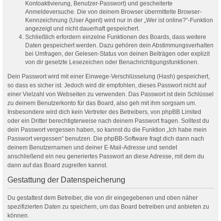
Kontoaktivierung, Benutzer-Passwort) und gescheiterte
Anmeldeversuche. Die von deinem Browser übermittelte Browser-
Kennzeichnung (User Agent) wird nur in der „Wer ist online?“-Funktion
angezeigt und nicht dauerhaft gespeichert.
Schließlich erfordern einzelne Funktionen des Boards, dass weitere
Daten gespeichert werden. Dazu gehören dein Abstimmungsverhalten
bei Umfragen, der Gelesen-Status von deinen Beiträgen oder explizit
von dir gesetzte Lesezeichen oder Benachrichtigungsfunktionen.
Dein Passwort wird mit einer Einwege-Verschlüsselung (Hash) gespeichert,
so dass es sicher ist. Jedoch wird dir empfohlen, dieses Passwort nicht auf
einer Vielzahl von Webseiten zu verwenden. Das Passwort ist dein Schlüssel
zu deinem Benutzerkonto für das Board, also geh mit ihm sorgsam um.
Insbesondere wird dich kein Vertreter des Betreibers, von phpBB Limited
oder ein Dritter berechtigterweise nach deinem Passwort fragen. Solltest du
dein Passwort vergessen haben, so kannst du die Funktion „Ich habe mein
Passwort vergessen“ benutzen. Die phpBB-Software fragt dich dann nach
deinem Benutzernamen und deiner E-Mail-Adresse und sendet
anschließend ein neu generiertes Passwort an diese Adresse, mit dem du
dann auf das Board zugreifen kannst.
Gestattung der Datenspeicherung
Du gestattest dem Betreiber, die von dir eingegebenen und oben näher
spezifizierten Daten zu speichern, um das Board betreiben und anbieten zu
können.