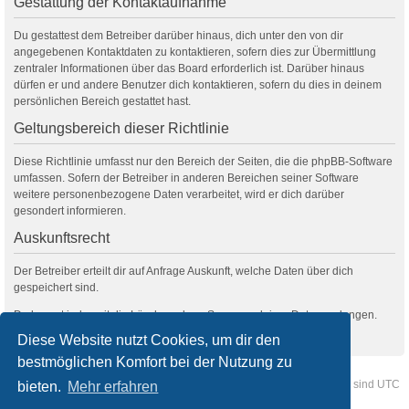
Gestattung der Kontaktaufnahme
Du gestattest dem Betreiber darüber hinaus, dich unter den von dir
angegebenen Kontaktdaten zu kontaktieren, sofern dies zur Übermittlung
zentraler Informationen über das Board erforderlich ist. Darüber hinaus
dürfen er und andere Benutzer dich kontaktieren, sofern du dies in deinem
persönlichen Bereich gestattet hast.
Geltungsbereich dieser Richtlinie
Diese Richtlinie umfasst nur den Bereich der Seiten, die die phpBB-Software
umfassen. Sofern der Betreiber in anderen Bereichen seiner Software
weitere personenbezogene Daten verarbeitet, wird er dich darüber
gesondert informieren.
Auskunftsrecht
Der Betreiber erteilt dir auf Anfrage Auskunft, welche Daten über dich
gespeichert sind.
Du kannst jederzeit die Löschung bzw. Sperrung deiner Daten verlangen.
Kontaktiere hierzu bitte den Betreiber.
Diese Website nutzt Cookies, um dir den
bestmöglichen Komfort bei der Nutzung zu
Foren-Übersicht
Kontakt
Alle Cookies löschen
Alle Zeiten sind
UTC
bieten.
Mehr erfahren